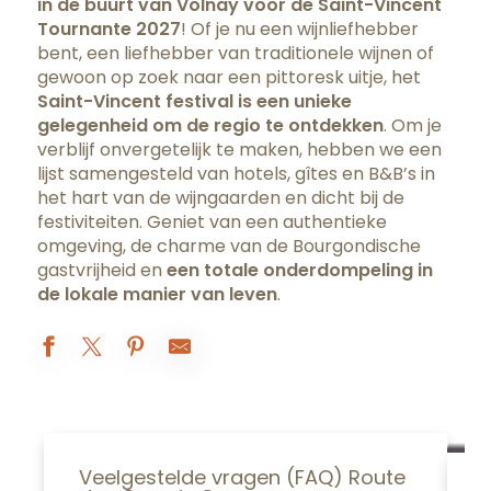
in de buurt van Volnay voor de Saint-Vincent
Tournante 2027
! Of je nu een wijnliefhebber
bent, een liefhebber van traditionele wijnen of
gewoon op zoek naar een pittoresk uitje, het
Saint-Vincent festival is een unieke
gelegenheid om de regio te ontdekken
. Om je
verblijf onvergetelijk te maken, hebben we een
lijst samengesteld van hotels, gîtes en B&B’s in
het hart van de wijngaarden en dicht bij de
festiviteiten. Geniet van een authentieke
omgeving, de charme van de Bourgondische
gastvrijheid en
een totale onderdompeling in
de lokale manier van leven
.
Gîte Les Jeunes Filles
La Cuverie du Château
Gîte Le Vigneron
Veelgestelde vragen (FAQ) Route
Gîte La Coquinière