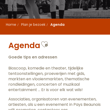
Home
Plan je bezoek
Agenda
Ajouter aux favo
Agenda
Goede tips en adressen
Bioscoop, komedie en theater, tijdelijke
tentoonstellingen, proeverijen met gids,
markten en vlooienmarkten, thematische
rondleidingen, concerten of muzikaal
entertainment … Er is voor elk wat wils!
Associaties, organisatoren van evenementen,
artiesten, als u een evenement in Pays Beaunois
wilt promoten,
contacteer ons
.