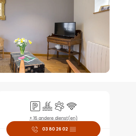
Openingstijden en co
Parkeerplaats
Zwembad
Dieren toegelaten
Wifi
+ 16 andere dienst(en)
03 80 26 02
▒▒