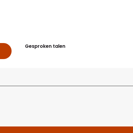
Gesproken talen
Gesproken talen