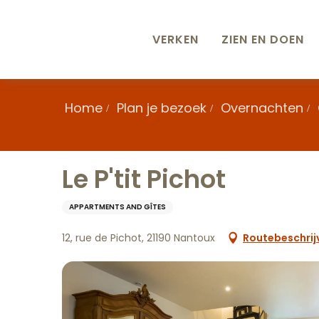
Aller
au
contenu
VERKEN
ZIEN EN DOEN
principal
Home
Plan je bezoek
Overnachten
Le P'tit Pichot
APPARTMENTS AND GÎTES
12, rue de Pichot, 21190 Nantoux
Routebeschrij