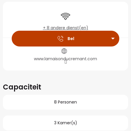
Openingstijden en con
Wifi
+ 8 andere dienst(en)
Bel
www.lamaisonducremant.com
Capaciteit
8 Personen
3 Kamer(s)