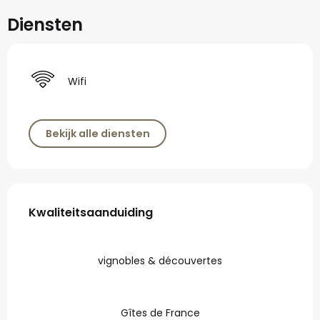
Diensten
Wifi
Bekijk alle diensten
Dienstverlening
Kwaliteitsaanduiding
Kwaliteitsaanduiding
vignobles & découvertes
Gîtes de France