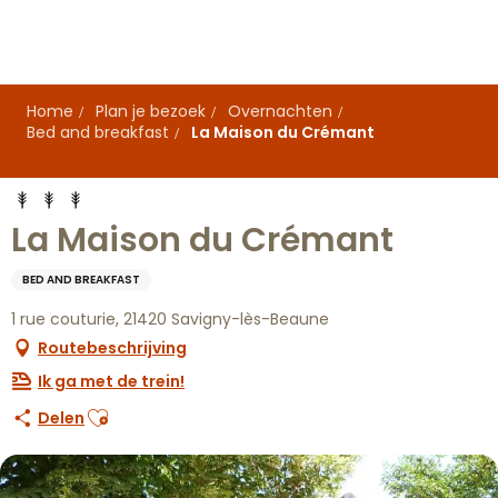
Aller
au
contenu
principal
Home
Plan je bezoek
Overnachten
Bed and breakfast
La Maison du Crémant
La Maison du Crémant
BED AND BREAKFAST
1 rue couturie, 21420 Savigny-lès-Beaune
Routebeschrijving
Ik ga met de trein!
Ajouter aux favoris
Delen