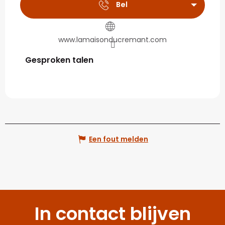
Bel
www.lamaisonducremant.com
Gesproken talen
Gesproken talen
Een fout melden
In contact blijven