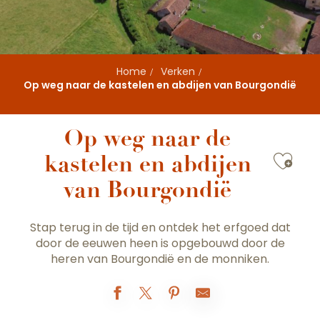
Home
Verken
Op weg naar de kastelen en abdijen van Bourgondië
Op weg naar de
Ajou
kastelen en abdijen
van Bourgondië
Stap terug in de tijd en ontdek het erfgoed dat
door de eeuwen heen is opgebouwd door de
heren van Bourgondië en de monniken.