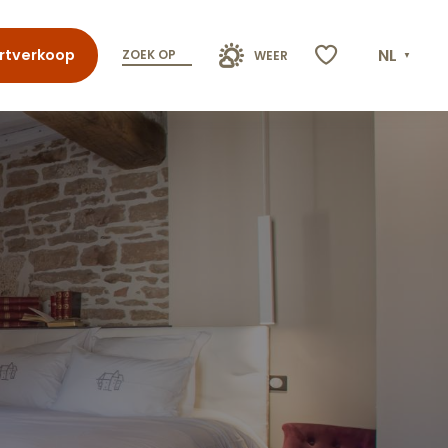
NL
rtverkoop
ZOEK OP
WEER
Voir les favoris