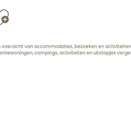
jouter aux f
een overzicht van accommodaties, bezoeken en activiteiten
ntiewoningen, campings, activiteiten en uitstapjes vergel
Ontmoet de wijnboeren
Wat te doen