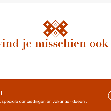
vind je misschien ook
Belen Festival
Ze zijn uniek. Ze zijn de muziek van hun cultuur. The Voices of the
World keren terug naar Beaune om het publiek mee te nemen
op een emotionele reis. Voor deze tweede editie...
n
 speciale aanbiedingen en vakantie-ideeën...