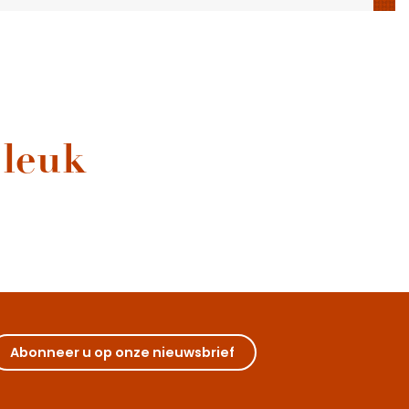
 leuk
Ontmoeting met de wijnboer
Een bezoek brengen aan een wijndomein en 
gepassioneerde mannen en vrouwen ontmoeten
authentieke Bourgogne omarmen.
Abonneer u op onze nieuwsbrief