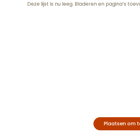
Deze lijst is nu leeg. Bladeren en pagina’s toe
Veuve
de Bo
Château de Savigny
du si
Plaatsen om t