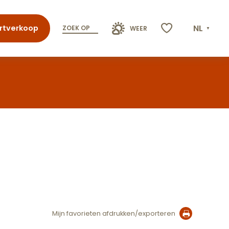
NL
rtverkoop
ZOEK OP
WEER
Voir les favoris
Mijn favorieten afdrukken/exporteren