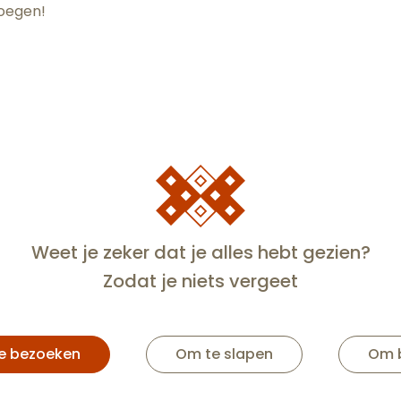
voegen!
Weet je zeker dat je alles hebt gezien?
Zodat je niets vergeet
 Ambal Crémant
urgogne - Visite
Hôtel-Dieu - Ho
te de production
de Beaun
e bezoeken
Om te slapen
Om b