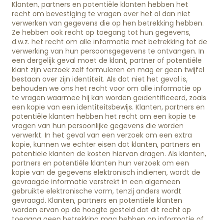
Klanten, partners en potentiële klanten hebben het
recht om bevestiging te vragen over het al dan niet
verwerken van gegevens die op hen betrekking hebben.
Ze hebben ook recht op toegang tot hun gegevens,
d.w.z. het recht om alle informatie met betrekking tot de
verwerking van hun persoonsgegevens te ontvangen. In
een dergelijk geval moet de klant, partner of potentiële
klant zijn verzoek zelf formuleren en mag er geen twijfel
bestaan over zijn identiteit. Als dat niet het geval is,
behouden we ons het recht voor om alle informatie op
te vragen waarmee hij kan worden geïdentificeerd, zoals
een kopie van een identiteitsbewijs. Klanten, partners en
potentiële klanten hebben het recht om een kopie te
vragen van hun persoonlijke gegevens die worden
verwerkt. In het geval van een verzoek om een extra
kopie, kunnen we echter eisen dat klanten, partners en
potentiële klanten de kosten hiervan dragen. Als klanten,
partners en potentiële klanten hun verzoek om een
kopie van de gegevens elektronisch indienen, wordt de
gevraagde informatie verstrekt in een algemeen
gebruikte elektronische vorm, tenzij anders wordt
gevraagd. Klanten, partners en potentiële klanten
worden ervan op de hoogte gesteld dat dit recht op
toegang geen betrekking mag hebben op informatie of