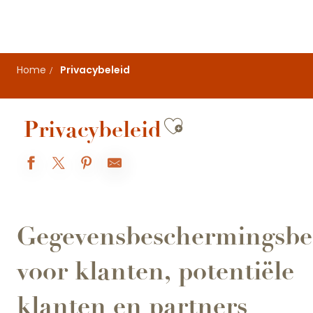
Aller
au
contenu
principal
Home
Privacybeleid
Ajouter aux f
Privacybeleid
Gegevensbeschermingsbe
voor klanten, potentiële
klanten en partners