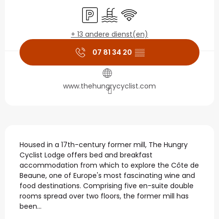
Openingstijden en con
Parkeerplaats
Zwembad
Wifi
+ 13 andere dienst(en)
07 81 34 20
▒▒
www.thehungrycyclist.com
Beschrijving
Housed in a 17th-century former mill, The Hungry 
Cyclist Lodge offers bed and breakfast 
accommodation from which to explore the Côte de 
Beaune, one of Europe's most fascinating wine and 
food destinations. Comprising five en-suite double 
rooms spread over two floors, the former mill has 
been...