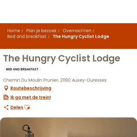
Aller
au
contenu
principal
Home
Plan je bezoek
Overnachten
Bed and breakfast
The Hungry Cyclist Lodge
The Hungry Cyclist Lodge
BED AND BREAKFAST
Chemin Du Moulin Prunier, 21190 Auxey-Duresses
Routebeschrijving
Ik ga met de trein!
Ajouter aux favoris
Delen