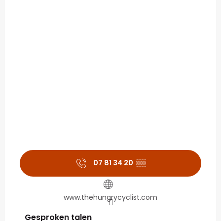
07 81 34 20
▒▒
www.thehungrycyclist.com
Gesproken talen
Gesproken talen