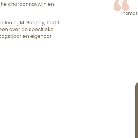
ische chardonnaywijn en
Thomas 
llen bij M. Bachey, had T.
pen over de specifieke
ogstjaar en eigenaar.