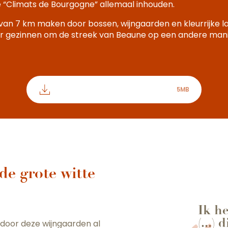
e “Climats de Bourgogne” allemaal inhouden.
 van 7 km maken door bossen, wijngaarden en kleurrijke
voor gezinnen om de streek van Beaune op een andere man
Rondleiding Meursault Blagny
5MB
de grote witte
Ik h
(...)
door deze wijngaarden al