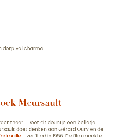
ter aux favo
n dorp vol charme.
oek Meursault
or thee”… Doet dit deuntje een belletje
Meursault doet denken aan Gérard Oury en de
adrouille
“, verfilmd in 1966. De film maakte