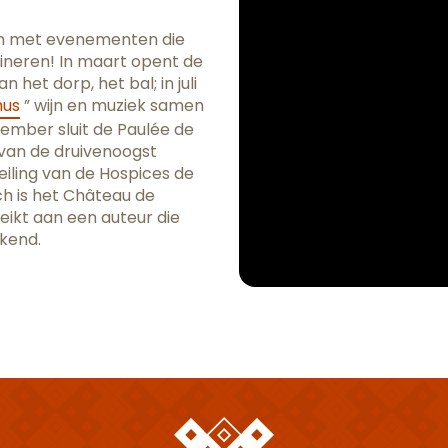
ten met evenementen die
ineren! In maart opent de
 het dorp, het bal; in juli
hus
” wijn en muziek samen
ovember sluit de Paulée de
 van de druivenoogst
eiling van de Hospices de
ch is het Château de
reikt aan een auteur die
ekend.