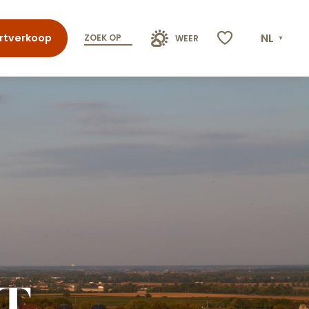
NL
rtverkoop
ZOEK OP
WEER
Voir les favoris
T