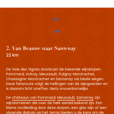
2. Van Beaune naar Santenay
22 km
De Voie des Vignes doorkruist de bekende wijndorpen
Pommard, Volnay, Meursault, Puligny-Montrachet,
Chassagne-Montrachet en Santenay via lokale wegen.
Deze fietsroute volgt de hellingen van de wijngaarden en
is daarom licht oneffen. Niets onoverkomelijks.
De
châteaux van Pommard
,
Meursault
,
Santenay
zijn
wijndomeinen die over de hele wereld bekend zijn. Een
kleine rondleiding door deze dorpen, een glas wijn of een
vissende diabolo op het terras bieden u de kans om de