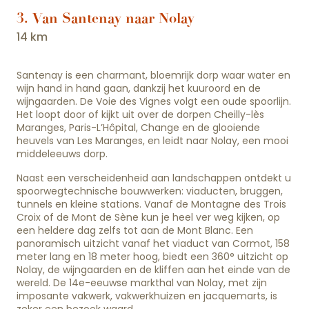
3. Van Santenay naar Nolay
14 km
Santenay is een charmant, bloemrijk dorp waar water en
wijn hand in hand gaan, dankzij het kuuroord en de
wijngaarden. De Voie des Vignes volgt een oude spoorlijn.
Het loopt door of kijkt uit over de dorpen Cheilly-lès
Maranges, Paris-L’Hôpital, Change en de glooiende
heuvels van Les Maranges, en leidt naar Nolay, een mooi
middeleeuws dorp.
Naast een verscheidenheid aan landschappen ontdekt u
spoorwegtechnische bouwwerken: viaducten, bruggen,
tunnels en kleine stations. Vanaf de Montagne des Trois
Croix of de Mont de Sène kun je heel ver weg kijken, op
een heldere dag zelfs tot aan de Mont Blanc. Een
panoramisch uitzicht vanaf het viaduct van Cormot, 158
meter lang en 18 meter hoog, biedt een 360° uitzicht op
Nolay, de wijngaarden en de kliffen aan het einde van de
wereld. De 14e-eeuwse markthal van Nolay, met zijn
imposante vakwerk, vakwerkhuizen en jacquemarts, is
zeker een bezoek waard.