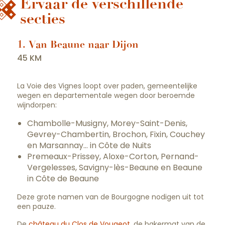
Ervaar de verschillende
secties
1. Van Beaune naar Dijon
45 KM
La Voie des Vignes loopt over paden, gemeentelijke
wegen en departementale wegen door beroemde
wijndorpen:
Chambolle-Musigny, Morey-Saint-Denis,
Gevrey-Chambertin, Brochon, Fixin, Couchey
en Marsannay… in Côte de Nuits
Premeaux-Prissey, Aloxe-Corton, Pernand-
Vergelesses, Savigny-lès-Beaune en Beaune
in Côte de Beaune
Deze grote namen van de Bourgogne nodigen uit tot
een pauze.
De
château du Clos de Vougeot
, de bakermat van de