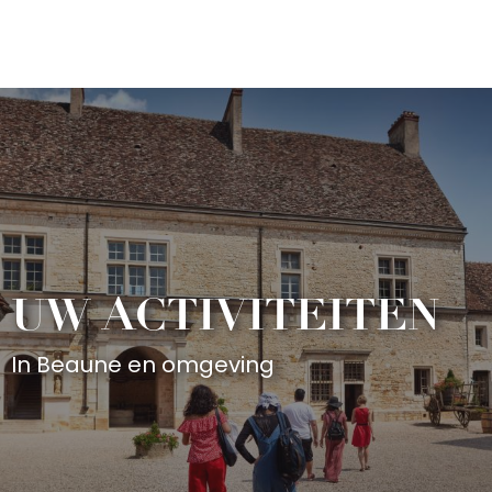
Aller
au
contenu
principal
UW ACTIVITEITEN
In Beaune en omgeving