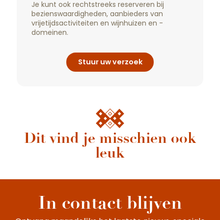
Je kunt ook rechtstreeks reserveren bij
bezienswaardigheden, aanbieders van
vrijetijdsactiviteiten en wijnhuizen en -
domeinen.
Stuur uw verzoek
Dit vind je misschien ook
Beaune in 48 uur
leuk
Er zijn de must-sees, de klassiekers, de
ongewone, de verrassende en de
onverwachte…. sites om te bezoeken, dingen
om te doen, restaurants om uit te proberen
In contact blijven
en kleine...