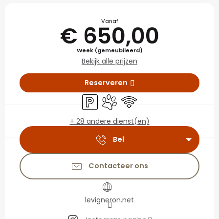
Openingstijden en con
Vanaf
€ 650,00
Week (gemeubileerd)
Bekijk alle prijzen
Reserveren
Parkeerplaats
Dieren toegelaten
Wifi
+ 28 andere dienst(en)
Bel
Contacteer ons
levigneron.net