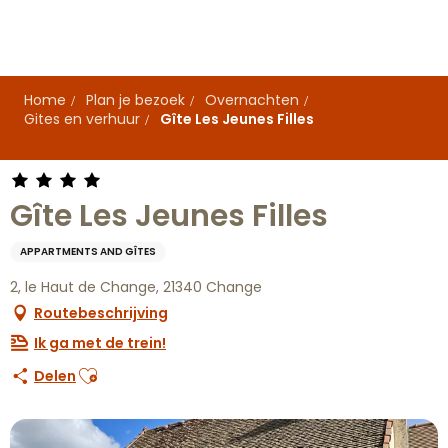
Aller
au
contenu
principal
Home
Plan je bezoek
Overnachten
Gites en verhuur
Gîte Les Jeunes Filles
Gîte Les Jeunes Filles
APPARTMENTS AND GÎTES
2, le Haut de Change, 21340 Change
Routebeschrijving
Ik ga met de trein!
Ajouter aux favoris
Delen