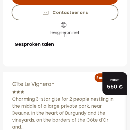
Contacteer ons
levigneron.net
Gesproken talen
Gesproken talen
Reserveerbaar
vanaf
Gîte Le Vigneron
550
€
Charming 3-star gite for 2 people nestling in
the middle of a large private park, near
Beaune, in the heart of Burgundy and the
vineyards, on the borders of the Côte d'Or
and...