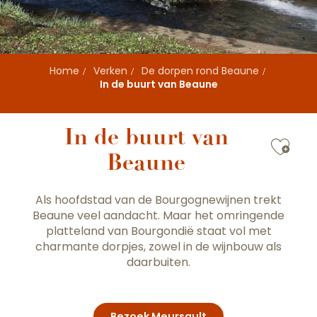
Home
Verken
De dorpen rond Beaune
In de buurt van Beaune
In de buurt van
Ajou
Beaune
Als hoofdstad van de Bourgognewijnen trekt
Beaune veel aandacht. Maar het omringende
platteland van Bourgondië staat vol met
charmante dorpjes, zowel in de wijnbouw als
daarbuiten.
Bezoek Meursault