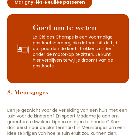
Marigny-lès-Reullée passeren
Goed om te weten
La Clé des Champs is een voormalige
postkoetsherberg, die dateert uit de tijd
dat paarden de koets trokken zonder
onder de motorkap te zitten. Je kunt
hier verblijven terwijl je droomt van de
postkoets.
8. Meursanges
Ben je gezwicht voor de verleiding van een huis met een
tuin voor de kinderen? En spoort Madame je aan om
groenten te kweken, kippen en bijen te houden? Kom
dan eerst naar de plantenmarkt in Meursanges om een
idee te krijgen van hoe je tuin eruit zou kunnen zien.