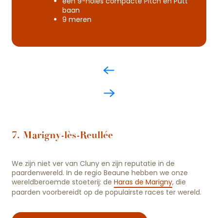
een 9-holes compacte Pitch en Putt
baan
9 meren
7. Marigny-lès-Reullée
We zijn niet ver van Cluny en zijn reputatie in de
paardenwereld. In de regio Beaune hebben we onze
wereldberoemde stoeterij: de
Haras de Marigny
, die
paarden voorbereidt op de populairste races ter wereld.