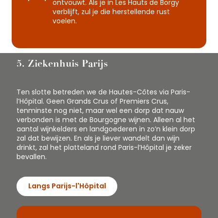
ontvouwt. Als je in Les Hauts de Borgy
verblijft, zul je die herstellende rust
voelen.
5. Ziekenhuis Parijs
Ten slotte betreden we de Hautes-Côtes via Paris-
l’Hôpital. Geen Grands Crus of Premiers Crus,
tenminste nog niet, maar wel een dorp dat nauw
verbonden is met de Bourgogne wijnen. Alleen al het
aantal wijnkelders en landgoederen in zo’n klein dorp
zal dat bewijzen. En als je liever wandelt dan wijn
drinkt, zal het platteland rond Paris-l’Hôpital je zeker
bevallen.
Langs Parijs-l'Hôpital