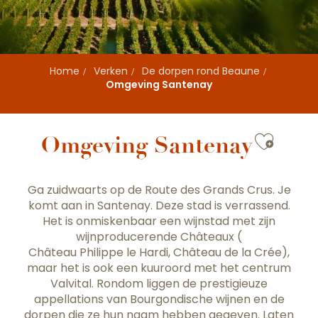
Home
Verken
De dorpen rond Beaune
Omgeving Santenay
Ajout
Omgeving Santenay
Ga zuidwaarts op de
Route des Grands Crus
. Je
komt aan in Santenay. Deze stad is verrassend.
Het is onmiskenbaar een wijnstad met zijn
wijnproducerende Châteaux (
Château Philippe le Hardi
,
Château de la Crée
),
maar het is ook een kuuroord met het centrum
Valvital. Rondom liggen de prestigieuze
appellations van Bourgondische wijnen en de
dorpen die ze hun naam hebben gegeven. Laten