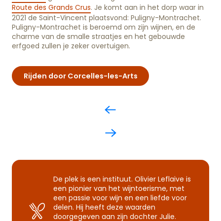
Route des Grands Crus
. Je komt aan in het dorp waar in
2021 de Saint-Vincent plaatsvond: Puligny-Montrachet.
Puligny-Montrachet is beroemd om zijn wijnen, en de
charme van de smalle straatjes en het gebouwde
erfgoed zullen je zeker overtuigen.
Rijden door Corcelles-les-Arts
De plek is een instituut. Olivier Leflaive is
een pionier van het wijntoerisme, met
een passie voor wijn en een liefde voor
delen. Hij heeft deze waarden
doorgegeven aan zijn dochter Julie.