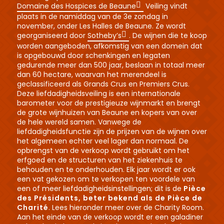
Domaine des Hospices de Beaune
Veiling vindt
plaats in de namiddag van de 3e zondag in
november, onder Les Halles de Beaune. Ze wordt
georganiseerd door
Sotheby’s
. De wijnen die te koop
worden aangeboden, afkomstig van een domein dat
is opgebouwd door schenkingen en legaten
gedurende meer dan 500 jaar, beslaan in totaal meer
dan 60 hectare, waarvan het merendeel is
geclassificeerd als Grands Crus en Premiers Crus.
Deze liefdadigheidsveiling is een internationale
barometer voor de prestigieuze wijnmarkt en brengt
de grote wijnhuizen van Beaune en kopers van over
de hele wereld samen. Vanwege de
liefdadigheidsfunctie zijn de prijzen van de wijnen over
het algemeen echter veel lager dan normaal. De
opbrengst van de verkoop wordt gebruikt om het
erfgoed en de structuren van het ziekenhuis te
behouden en te onderhouden. Elk jaar wordt er ook
een vat gekozen om te verkopen ten voordele van
een of meer liefdadigheidsinstellingen; dit is de
Pièce
des Présidents, beter bekend als de Pièce de
Charité
. Lees hieronder meer over de Charity Room.
Aan het einde van de verkoop wordt er een galadiner