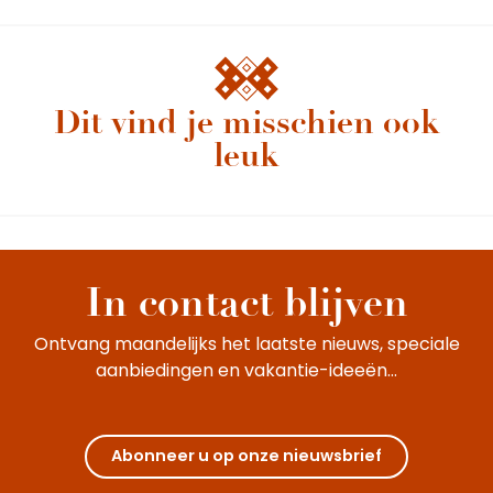
Dit vind je misschien ook
Herfstvakantie in Bourgondië
leuk
De schoolvakantie voor Allerheiligen is
aangebroken en je wilt er met de kinderen op
uit in Bourgondië, Beaune en omgeving? Met
tentoonstellingen, workshops, leuke...
In contact blijven
Ontvang maandelijks het laatste nieuws, speciale
aanbiedingen en vakantie-ideeën...
Abonneer u op onze nieuwsbrief