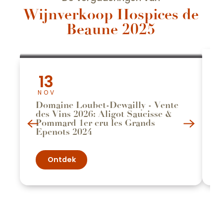
Wijnverkoop Hospices de
Beaune 2025
13
NOV
Domaine Loubet-Dewailly - Vente
des Vins 2026: Aligot Saucisse &
"
Pommard 1er cru les Grands
Epenots 2024
Ontdek