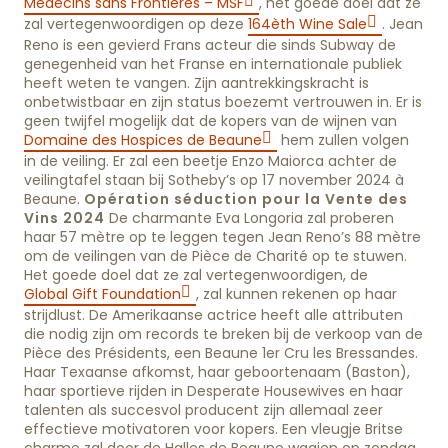
Médecins sans Frontières – MSF
, het goede doel dat ze
zal vertegenwoordigen op deze
164èth Wine Sale
. Jean
Reno is een gevierd Frans acteur die sinds Subway de
genegenheid van het Franse en internationale publiek
heeft weten te vangen. Zijn aantrekkingskracht is
onbetwistbaar en zijn status boezemt vertrouwen in. Er is
geen twijfel mogelijk dat de kopers van de wijnen van
Domaine des Hospices de Beaune
hem zullen volgen
in de veiling. Er zal een beetje Enzo Maiorca achter de
veilingtafel staan bij Sotheby’s op 17 november 2024 à
Beaune.
Opération séduction pour la Vente des
Vins 2024
De charmante Eva Longoria zal proberen
haar 57 mètre op te leggen tegen Jean Reno’s 88 mètre
om de veilingen van de Pièce de Charité op te stuwen.
Het goede doel dat ze zal vertegenwoordigen, de
Global Gift Foundation
, zal kunnen rekenen op haar
strijdlust. De Amerikaanse actrice heeft alle attributen
die nodig zijn om records te breken bij de verkoop van de
Pièce des Présidents, een Beaune 1er Cru les Bressandes.
Haar Texaanse afkomst, haar geboortenaam (Baston),
haar sportieve rijden in Desperate Housewives en haar
talenten als succesvol producent zijn allemaal zeer
effectieve motivatoren voor kopers. Een vleugje Britse