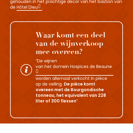
gehouden in het prachtige decor van het bastion van
de
Hôtel Dieu
.
Waar komt een deel
van de wijnverkoop
mee overeen?
“De wijnen
van het domein Hospices de Beaune
worden allemaal verkocht in pièce
op de veiling.
De pièce komt
overeen met de Bourgondische
tonneau, het equivalent van 228
liter of 300 flessen
”