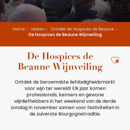
Home
Verken
Ontdek de Hospices de Beaune
De Hospices de Beaune Wijnveiling
De Hospices de
Ajou
Beaune Wijnveiling
Ontdek de beroemdste liefdadigheidsmarkt
voor wijn ter wereld! Elk jaar komen
professionals, kenners en gewone
wijnliefhebbers in het weekend van de derde
zondag in november samen voor festiviteiten in
de zuiverste Bourgognetraditie.