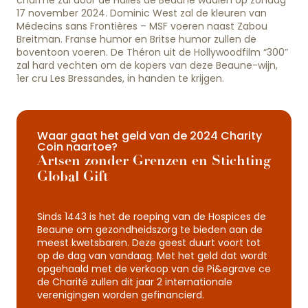
charme zal door de Halles de Beaune waaien op zondag
17 november 2024. Dominic West zal de kleuren van
Médecins sans Frontières – MSF voeren naast Zabou
Breitman. Franse humor en Britse humor zullen de
boventoon voeren. De Théron uit de Hollywoodfilm “300”
zal hard vechten om de kopers van deze Beaune-wijn,
1er cru Les Bressandes, in handen te krijgen.
Waar gaat het geld van de 2024 Charity
Coin naartoe?
Artsen zonder Grenzen en Stichting
Global Gift
Sinds 1443 is het de roeping van de Hospices de
Beaune om gezondheidszorg te bieden aan de
meest kwetsbaren. Deze geest duurt voort tot
op de dag van vandaag. Met het geld dat wordt
opgehaald met de verkoop van de Pi&egrave ce
de Charité zullen dit jaar 2 internationale
verenigingen worden gefinancierd.