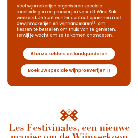
Veel wijnmakerijen organiseren speciale
rondleidingen en proeverijen voor dit Wine Sale
weekend. Je kunt echter contact opnemen met
de
wijnmakerijen en wijnhandelaren
om
flessen te bestellen om thuis van te genieten,
terwijl je wacht om ze te komen ontmoeten.
Al onze kelders en landgoederen
Boek uw speciale wijnproeverijen
Les Festivinales, een nieuwe
manier om de Wijnverkoop