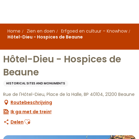
Aller
au
contenu
principal
Home
Zien en doen
Erfgoed en cultuur – Knowhow
Hôtel-Dieu - Hospices de Beaune
Hôtel-Dieu - Hospices de
Beaune
HISTORICAL SITES AND MONUMENTS
Rue de l'Hôtel-Dieu, Place de la Halle, BP 40104, 21200 Beaune
Routebeschrijving
Ik ga met de trein!
Ajouter aux favoris
Delen