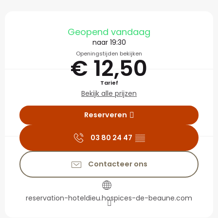
Openingstijden en con
Geopend vandaag
naar 19:30
Openingstijden bekijken
€ 12,50
Tarief
Bekijk alle prijzen
Reserveren
03 80 24 47
▒▒
Contacteer ons
reservation-hoteldieu.hospices-de-beaune.com