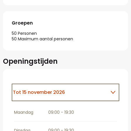
Groepen
Groepen
50 Personen
50 Maximum aantal personen
Openingstijden
Tot
15 november 2026
Vanaf
16 november 2026
tot
31
december 2026
Maandag
09:00 - 19:30
Dinsdag
09:00 - 19:30