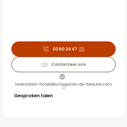
03 80 24 47
▒▒
Contacteer ons
reservation-hoteldieu.hospices-de-beaune.com
Gesproken talen
Gesproken talen