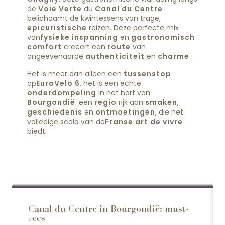
de
Voie Verte
du
Canal du Centre
belichaamt de kwintessens van trage,
epicuristische
reizen. Deze perfecte mix
van
fysieke inspanning
en
gastronomisch
comfort
creëert een
route
van
ongeëvenaarde
authenticiteit
en
charme
.
Het is meer dan alleen een
tussenstop
op
EuroVelo 6
, het is een echte
onderdompeling
in het hart van
Bourgondië
: een
regio
rijk aan
smaken
,
geschiedenis
en
ontmoetingen
, die het
volledige scala van de
Franse art de vivre
biedt.
Canal du Centre in Bourgondië: must-
sees