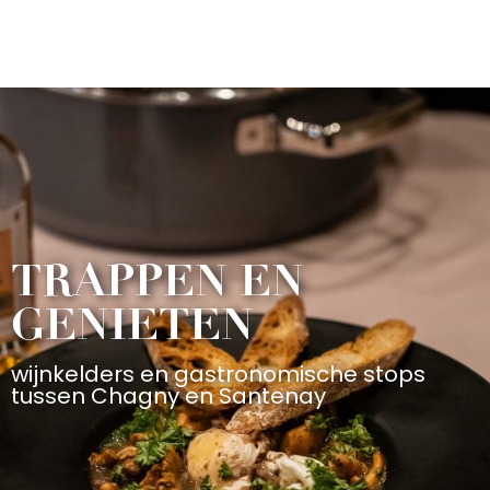
Aller
au
contenu
principal
TRAPPEN EN
GENIETEN
wijnkelders en gastronomische stops
tussen Chagny en Santenay