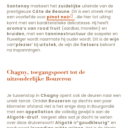
Santenay
markeert het
zuidelijke
uiteinde van de
prestigieuze
Côte de Beaune
. Dit is een streek met
een voorliefde voor
pinot noir
, die hier tot uiting
komt met een karakteristieke delicatesse. Hij heeft
aroma’s van rood fruit
(aardbei, morellen) en
kruiden
, met een
tanninestructuur
die soepeler en
fluweliger wordt naarmate hij ouder wordt. Dit is de
wijn
van
‘plezier
‘ bij
uitstek
, de wijn die
fietsers
beloont
na inspanningen.
Chagny, toegangspoort tot de
uitzonderlijke Bouzeron
Je tussenstop in
Chagny
opent ook de deuren naar een
uniek terroir. Ontdek
Bouzeron
op slechts een paar
kilometer afstand. Het is het enige dorp in Bourgondië
met een
appellation
die volledig gewijd is aan de
Aligoté-druif.
Vergeet alles wat je dacht te weten
over deze druivensoort!
Aligoté
is
“goudkleurig”
en