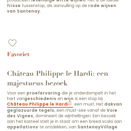
produceert
levendige witte wijnen
. Het is de ideale
frisse
tussenstop, als aanvulling op de
rode wijnen
van Santenay
.
Favoriet
Château Philippe le Hardi: een
majestueus bezoek
Voor een
proefervaring
die je onderdompelt in het
hart van
geschiedenis
en
wijn
is een stop bij
Château Philippe le Hardi
een must. Het
dak
van
geglazuurde tegels
, een must-see vanaf de
Voie
des Vignes
, domineert de wijnhellingen. Een bezoek
aan het kasteel stelt je in staat om een breed scala aan
appellations
te ontdekken, van
Santenay
Village