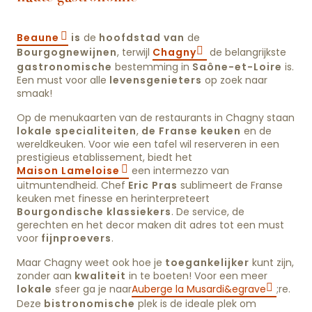
Beaune
is
de
hoofdstad van
de
Bourgognewijnen
, terwijl
Chagny
de belangrijkste
gastronomische
bestemming in
Saône-et-Loire
is.
Een must voor alle
levensgenieters
op zoek naar
smaak!
Op de menukaarten van de restaurants in Chagny staan
lokale specialiteiten
,
de Franse keuken
en de
wereldkeuken. Voor wie een tafel wil reserveren in een
prestigieus etablissement, biedt het
Maison Lameloise
een intermezzo van
uitmuntendheid. Chef
Eric Pras
sublimeert de Franse
keuken met finesse en herinterpreteert
Bourgondische klassiekers
. De service, de
gerechten en het decor maken dit adres tot een must
voor
fijnproevers
.
Maar Chagny weet ook hoe je
toegankelijker
kunt zijn,
zonder aan
kwaliteit
in te boeten! Voor een meer
lokale
sfeer ga je naar
Auberge la Musardi&egrave
;re.
Deze
bistronomische
plek is de ideale plek om