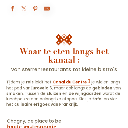
Waar te eten langs het
kanaal :
van sterrenrestaurants tot kleine bistro's
Tijdens je
reis
leidt het
Canal du Centre
je wielen langs
het pad van
Eurovelo 6
, maar ook langs de
gebieden
van
smaken
. Tussen de
sluizen
en
de wijngaarden
wordt de
lunchpauze een belangrijke etappe. Kies je
tafel
en vier
het
culinaire erfgoed
van Frankrijk
.
Chagny, de place to be
haute gastronomie