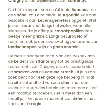
Chagny
en de
wijnkelders
van
Santenay
.
Op het kruispunt van de
Côte de Beaune
en
de
Saône-et-Loire
biedt
Bourgondië
zich aan
bezoekers aan.
Levensgenieters
opgelet! Stel
je een
route
voor langs het
water
, waar elke
kilometer die je aflegt je
smaakpapillen
een
beetje meer prikkelt. Langs de
Eurovelo 6
route ontdek je een evenwichtig panorama van
landschappen
,
wijn
en
gastronomie
.
Fietsen is hier geen race. Van een bezoek aan
de
kelders van
Santenay
tot de prestigieuze
restaurants van Chagny, deze escapade viert
de
smaken van
de
Beaune
streek
. Of je nu op
zoek bent naar een gezellige
herberg
of naar
de uitmuntendheid van een
diner
met een
Michelin-ster, wees bereid om meer dan alleen
een maaltijd te boeken. Het is meer dan een
maaltijd – het is een moment van
delen
in het
hart van de
regio
.