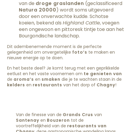
van de
droge graslanden
(geclassificeerd
Natura 20000
) wordt soms uitgevoerd
door een onverwachte kudde. Schotse
koeien, bekend als
Highland Cattle
, voegen
een ongewoon en pittoresk tintje toe aan het
Bourgondische landschap.
Dit adembenemende moment is de perfecte
gelegenheid om onvergetelijke
foto’s
te maken en
nieuwe energie op te doen.
En het beste deel? Je komt terug met een geprikkelde
eetlust en het vaste voornemen om
te genieten van
de
aroma’s
en
smaken
die je te wachten staan in de
kelders
en
restaurants
van het dorp of
Chagny
!
Van de finesse van de
Grands Crus
van
Santenay
en
Bouzeron
tot de
voortreffelijkheid van de
restaurants van
Chagny
, deze gastronomische wandeling langs