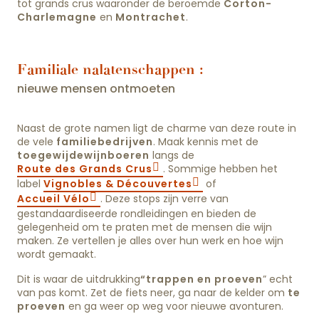
tot grands crus waaronder de beroemde
Corton-
Charlemagne
en
Montrachet
.
Familiale nalatenschappen :
nieuwe mensen ontmoeten
Naast de grote namen ligt de charme van deze route in
de vele
familiebedrijven
. Maak kennis met de
toegewijde
wijnboeren
langs de
Route des Grands Crus
. Sommige hebben het
label
Vignobles & Découvertes
of
Accueil Vélo
. Deze stops zijn verre van
gestandaardiseerde rondleidingen en bieden de
gelegenheid om te praten met de mensen die wijn
maken. Ze vertellen je alles over hun werk en hoe wijn
wordt gemaakt.
Dit is waar de uitdrukking
“trappen en proeven
” echt
van pas komt. Zet de fiets neer, ga naar de kelder om
te
proeven
en ga weer op weg voor nieuwe avonturen.