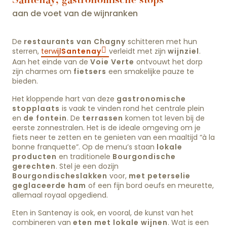
aan de voet van de wijnranken
De
restaurants van Chagny
schitteren met hun
sterren,
terwijl
Santenay
verleidt met zijn
wijnziel
.
Aan het einde van de
Voie Verte
ontvouwt het dorp
zijn charmes om
fietsers
een smakelijke pauze te
bieden.
Het kloppende hart van deze
gastronomische
stopplaats
is vaak te vinden rond het centrale plein
en
de fontein
. De
terrassen
komen tot leven bij de
eerste zonnestralen. Het is de ideale omgeving om je
fiets neer te zetten en te genieten van een maaltijd “à la
bonne franquette”. Op de menu’s staan
lokale
producten
en traditionele
Bourgondische
gerechten
. Stel je een dozijn
Bourgondische
slakken
voor,
met peterselie
geglaceerde ham
of een fijn bord oeufs en meurette,
allemaal royaal opgediend.
Eten in Santenay is ook, en vooral, de kunst van het
combineren van
eten met lokale wijnen
. Wat is een