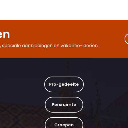
Durée 2 heures
en
tige » (6 vins)
rgogne"
 speciale aanbiedingen en vakantie-ideeën...
LES CLIMATS DE BOURGOGNE - 1H
 aux Mille Truffes
Pro-gedeelte
Persruimte
Groepen