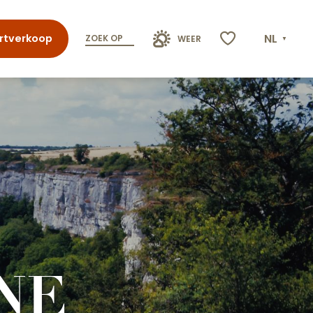
NL
rtverkoop
ZOEK OP
WEER
Voir les favoris
NE