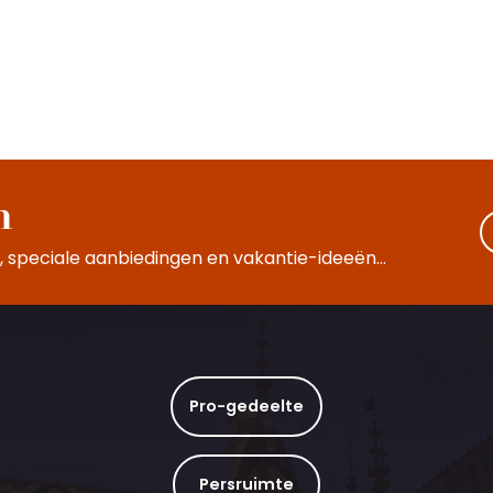
aarden van de Hautes-
n
 Beaune produceren
nde Bourgognes van
 appellations
 speciale aanbiedingen en vakantie-ideeën...
Pro-gedeelte
Persruimte