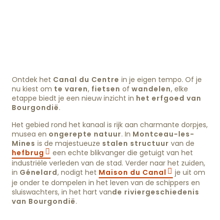
Ontdek het
Canal du Centre
in je eigen tempo. Of je
nu kiest om
te varen
,
fietsen
of
wandelen
, elke
etappe biedt je een nieuw inzicht in
het erfgoed van
Bourgondië
.
Het gebied rond het kanaal is rijk aan charmante dorpjes,
musea en
ongerepte natuur
. In
Montceau-les-
Mines
is de majestueuze
stalen structuur
van de
hefbrug
een echte blikvanger die getuigt van het
industriële verleden van de stad. Verder naar het zuiden,
in
Génelard
, nodigt het
Maison du Canal
je uit om
je onder te dompelen in het leven van de schippers en
sluiswachters, in het hart van
de riviergeschiedenis
van Bourgondië
.