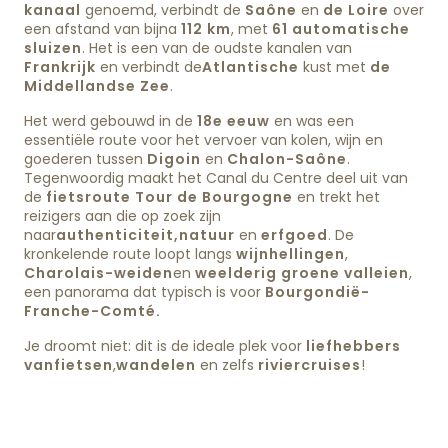
kanaal
genoemd, verbindt de
Saône
en
de Loire
over
een afstand van bijna
112 km
, met
61 automatische
sluizen
. Het is een van de oudste kanalen van
Frankrijk
en verbindt de
Atlantische
kust met
de
Middellandse Zee
.
Het werd gebouwd in de
18e eeuw
en was een
essentiële route voor het vervoer van kolen, wijn en
goederen tussen
Digoin
en
Chalon-Saône
.
Tegenwoordig maakt het Canal du Centre deel uit van
de
fietsroute Tour de Bourgogne
en trekt het
reizigers aan die op zoek zijn
naar
authenticiteit,
natuur
en
erfgoed
. De
kronkelende route loopt langs
wijnhellingen
,
Charolais-weiden
en
weelderig groene valleien
,
een panorama dat typisch is voor
Bourgondië-
Franche-Comté.
Je droomt niet: dit is de ideale plek voor
liefhebbers
van
fietsen
,
wandelen
en zelfs
riviercruises
!