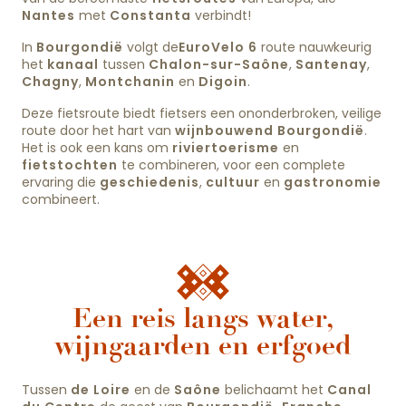
Nantes
met
Constanta
verbindt!
In
Bourgondië
volgt de
EuroVelo 6
route nauwkeurig
het
kanaal
tussen
Chalon-sur-Saône
,
Santenay
,
Chagny
,
Montchanin
en
Digoin
.
Deze fietsroute biedt fietsers een ononderbroken, veilige
route door het hart van
wijnbouwend Bourgondië
.
Het is ook een kans om
riviertoerisme
en
fietstochten
te combineren, voor een complete
ervaring die
geschiedenis
,
cultuur
en
gastronomie
combineert.
Een reis langs water,
wijngaarden en erfgoed
Tussen
de Loire
en de
Saône
belichaamt het
Canal