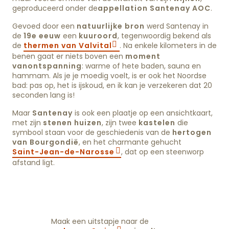
geproduceerd onder de
appellation Santenay AOC
.
Gevoed door een
natuurlijke bron
werd Santenay in
de
19e eeuw
een
kuuroord
, tegenwoordig bekend als
de
thermen van Valvital
. Na enkele kilometers in de
benen gaat er niets boven een
moment
van
ontspanning
: warme of hete baden, sauna en
hammam. Als je je moedig voelt, is er ook het Noordse
bad: pas op, het is ijskoud, en ik kan je verzekeren dat 20
seconden lang is!
Maar
Santenay
is ook een plaatje op een ansichtkaart,
met zijn
stenen huizen
, zijn twee
kastelen
die
symbool staan voor de geschiedenis van de
hertogen
van Bourgondië
, en het charmante gehucht
Saint-Jean-de-Narosse
, dat op een steenworp
afstand ligt.
Maak een uitstapje naar de