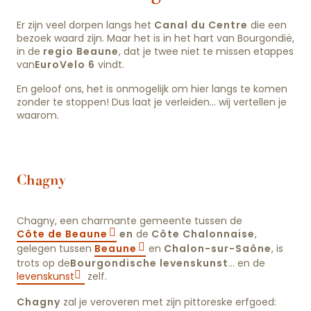
Er zijn veel dorpen langs het
Canal du Centre
die een
bezoek waard zijn. Maar het is in het hart van Bourgondië,
in de
regio Beaune
, dat je twee niet te missen etappes
van
EuroVelo 6
vindt.
En geloof ons, het is onmogelijk om hier langs te komen
zonder te stoppen! Dus laat je verleiden… wij vertellen je
waarom.
Chagny
Chagny, een charmante gemeente tussen de
Côte de Beaune
en
de
Côte Chalonnaise
,
gelegen tussen
Beaune
en
Chalon-sur-Saône
, is
trots op de
Bourgondische levenskunst
… en de
levenskunst
zelf.
Chagny
zal je veroveren met zijn pittoreske erfgoed: