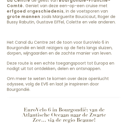
du Centre
de geest van
Bourgondië-Franche-
Comté.
Geniet van deze een-op-een cruise met
erfgoed
en
geschiedenis
, in de voetsporen van
grote mannen
zoals Marguerite Boucicaut, Roger de
Bussy Rabutin, Gustave Eiffel, Colette en vele anderen.
Het Canal du Centre zet de toon voor EuroVelo 6 in
Bourgondië en leidt reizigers op de fiets langs sluizen,
dorpen, wijngaarden en de zachte manier van leven.
Deze route is een echte toegangspoort tot Europa en
nodigt uit tot ontdekken, delen en ontsnappen.
Om meer te weten te komen over deze openlucht
odyssee, volg de EV6 en laat je inspireren door
Bourgondië.
EuroVelo 6 in Bourgondië: van de
Atlantische Oceaan naar de Zwarte
Zee… via de regio Beaune!