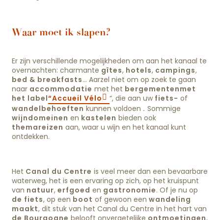
Waar moet ik slapen?
Er zijn verschillende mogelijkheden om aan het kanaal te
overnachten: charmante
gîtes
,
hotels
,
campings
,
bed & breakfasts
… Aarzel niet om op zoek te gaan
naar
accommodatie
met het
bergementen
met
het label
“Accueil Vélo
“, die aan uw
fiets-
of
wandelbehoeften
kunnen voldoen
.
Sommige
wijndomeinen
en
kastelen
bieden ook
themareizen
aan, waar u wijn en het kanaal kunt
ontdekken.
Het
Canal du Centre
is veel meer dan een bevaarbare
waterweg, het is een ervaring op zich, op het kruispunt
van
natuur
,
erfgoed
en
gastronomie
. Of je nu op
de fiets
, op een
boot
of gewoon een
wandeling
maakt
, dit stuk van het Canal du Centre in het hart van
de Bourgogne
belooft onvergetelijke
ontmoetingen
,