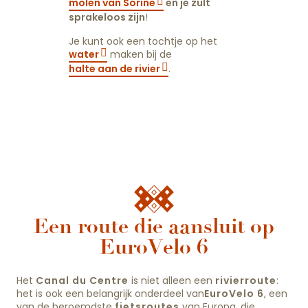
molen van Sorine
en je zult
sprakeloos zijn
!
Je kunt ook een tochtje op het
water
maken bij de
halte aan de rivier
.
Valvital - THERMES de Santenay
Een route die aansluit op
EuroVelo 6
Het
Canal du Centre
is niet alleen een
rivierroute
:
het is ook een belangrijk onderdeel van
EuroVelo 6
, een
van de beroemdste
fietsroutes
van Europa, die