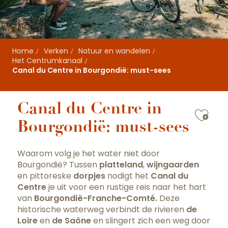
Home
Verken
Natuur en wandelen
Het Centrumkanaal
Canal du Centre in Bourgondië: must-sees
Canal du Centre in
Ajou
Bourgondië: must-sees
Waarom volg je het water niet door
Bourgondië? Tussen
platteland
,
wijngaarden
en pittoreske
dorpjes
nodigt het
Canal du
Centre
je uit voor een rustige reis naar het hart
van
Bourgondië-Franche-Comté.
Deze
historische waterweg verbindt de rivieren
de
Loire
en
de Saône
en slingert zich een weg door