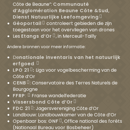
Côte de Beaune”:
Communauté
d’Agglomération Beaune Côte &Sud,
Dienst Natuurlijke Leefomgeving
Géoportail
controleert gebieden die zijn
toegestaan voor het overvliegen van drones
Les
Etangs d’Or
, in Merceuil-Tailly
Andere bronnen voor meer informatie:
De
nationale inventaris van het natuurlijk
erfgoed
LPO 21
:
Liga voor vogelbescherming van de
Côte d’Or
CENB
: Conservatoire des Terres Naturels de
Bourgogne
FFRP
:
Franse wandelfederatie
Vissersbond Côte d’Or
FDC 21
: Jagersvereniging Côte d’Or
Landbouw: Landbouwkamer van de Côte d’Or
Openbaar bos:
ONF
, Office national des forêts
(Nationaal Bureau voor Bosbeheer)