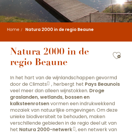
Home
Natura 2000 in de regio Beaune
Natura 2000 in de
Ajou
regio Beaune
In het hart van de wijnlandschappen gevormd
door de
Climats
, herbergt het
Pays Beaunois
veel meer dan alleen wijnstokken.
Droge
graslanden, wetlands, bossen en
kalksteenrotsen
vormen een indrukwekkend
mozaïek van natuurlijke omgevingen. Om deze
unieke biodiversiteit te behouden, maken
verschillende gebieden in de regio deel uit van
het
Natura 2000-netwerk
, een netwerk van