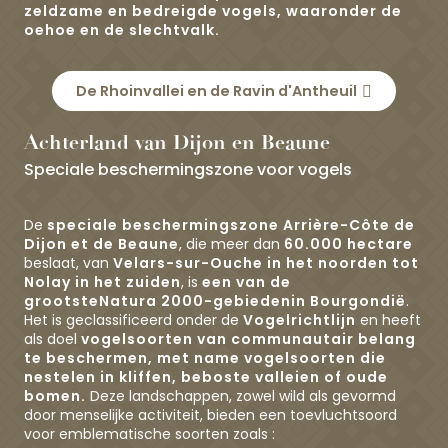
zeldzame en bedreigde vogels, waaronder de
oehoe en de slechtvalk.
De Rhoinvallei en de Ravin d'Antheuil
Achterland van Dijon en Beaune
Speciale beschermingszone voor vogels
De
speciale beschermingszone
Arrière-Côte de
Dijon et de Beaune
, die meer dan
60.000 hectare
beslaat, van
Velars-sur-Ouche in het noorden tot
Nolay in het zuiden
, is
een van de
grootste
Natura 2000-gebieden
in Bourgondië
.
Het is geclassificeerd onder de
Vogelrichtlijn
en heeft
als doel
vogelsoorten van communautair belang
te beschermen, met name vogelsoorten die
nestelen in kliffen, beboste valleien of oude
bomen.
Deze landschappen, zowel wild als gevormd
door menselijke activiteit, bieden een toevluchtsoord
voor emblematische soorten zoals :