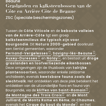
Beaune
Graslanden en kalksteenbossen van de
Côte en Arrière Côte de Beaune
ZSC (speciale beschermingszones)
Tussen de
Côte Viticole
en de
beboste valleien
van de Arrière-Côte
ligt een groep
kalksteenmilieus die typisch zijn voor
Bourgondië
. Dit
Natura 2000-gebied
doorkruist
een tiental gemeenten, waaronder
Pernand-Vergelesses
,
Savigny-lès-Beaune
,
Auxey-Duresses
en
Nolay
, en bestaat uit
droge
graslanden en loofverliezende eikenbossen
.
Deze omgevingen zijn de thuisbasis van
talrijke
plantensoorten
, waaronder enkele zeldzame
orchideeën, evenals
kwetsbare fauna zoals de
slechtvalk
. Het ontdekken van deze plek betekent het
ontdekken van de uitzonderlijke flora en fauna van
Bourgondië, via de
kliffen van Saint-Romain
,
de Montagne des Trois Croix
en
de Mont
Julliard
,
de Monts Rome en Rème
, de
Chaumes
,
evenals het
Cirque du bout du Monde
en het