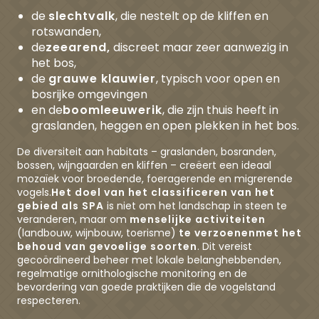
de
slechtvalk
, die nestelt op de kliffen en
rotswanden,
de
zeearend,
discreet maar zeer aanwezig in
het bos,
de
grauwe klauwier
, typisch voor open en
bosrijke omgevingen
en de
boomleeuwerik
, die zijn thuis heeft in
graslanden, heggen en open plekken in het bos.
De diversiteit aan habitats – graslanden, bosranden,
bossen, wijngaarden en kliffen – creëert een ideaal
mozaïek voor broedende, foeragerende en migrerende
vogels.
Het doel van het classificeren van het
gebied als SPA
is niet om het landschap in steen te
veranderen, maar om
menselijke activiteiten
(landbouw, wijnbouw, toerisme)
te verzoenen
met het
behoud van gevoelige soorten
. Dit vereist
gecoördineerd beheer met lokale belanghebbenden,
regelmatige ornithologische monitoring en de
bevordering van goede praktijken die de vogelstand
respecteren.