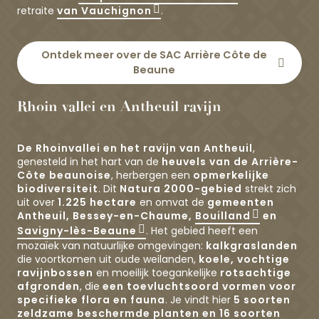
retraite
van Vauchignon
.
Ontdek meer over de SAC Arrière Côte de
Beaune
Rhoin vallei en Antheuil ravijn
De Rhoinvallei en het ravijn van Antheuil
,
genesteld in het hart van de
heuvels van de Arrière-
Côte beaunoise
, herbergen een
opmerkelijke
biodiversiteit
. Dit
Natura 2000-gebied
strekt zich
uit over
1.225 hectare
en omvat de
gemeenten
Antheuil, Bessey-en-Chaume,
Bouilland
en
Savigny-lès-Beaune
. Het gebied heeft een
mozaïek van natuurlijke omgevingen:
kalkgraslanden
die voortkomen uit oude weilanden,
koele, vochtige
ravijnbossen
en moeilijk toegankelijke
rotsachtige
afgronden
, die
een toevluchtsoord vormen voor
specifieke flora en fauna
. Je vindt hier
5 soorten
zeldzame beschermde planten en 16 soorten