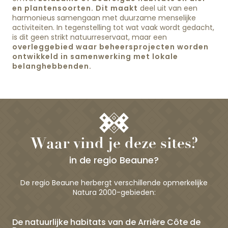
en plantensoorten. Dit maakt
deel uit van een
harmonieus samengaan met duurzame menselijke
activiteiten. In tegenstelling tot wat vaak wordt gedacht,
is dit geen strikt natuurreservaat, maar een
overleggebied waar beheersprojecten worden
ontwikkeld in samenwerking met lokale
belanghebbenden.
Waar vind je deze sites?
in de regio Beaune?
De regio Beaune herbergt verschillende opmerkelijke
Natura 2000-gebieden:
De natuurlijke habitats van de Arrière Côte de