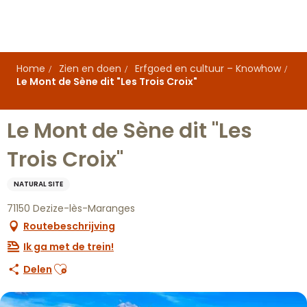
Aller
au
contenu
principal
Home
Zien en doen
Erfgoed en cultuur – Knowhow
Le Mont de Sène dit "Les Trois Croix"
Le Mont de Sène dit "Les
Trois Croix"
NATURAL SITE
71150 Dezize-lès-Maranges
Routebeschrijving
Ik ga met de trein!
Ajouter aux favoris
Delen