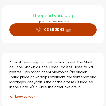
Openingstijden en con
Geopend vandaag
Openingstijden bekijken
03 80 20 63
▒▒
Beschrijving
A must-see viewpoint not to be missed. The Mont 
de Sène, known as "the Three Crosses", rises to 521 
metres. This magnificent viewpoint (an ancient 
Celtic place of worship) overlooks the Santenay and 
Maranges vineyards. One of the crosses is located 
in the Côte-d'Or, while the other two are in...
Lees verder