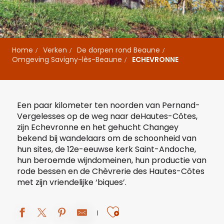
Home
Verken
De dorpen rond Beaune
Omgeving Savigny-lès-Beaune
ECHEVRONNE
Een paar kilometer ten noorden van Pernand-
Vergelesses op de weg naar de
Hautes-Côtes,
zijn Echevronne en het gehucht Changey
bekend bij wandelaars om de schoonheid van
hun sites, de 12e-eeuwse kerk Saint-Andoche,
hun beroemde wijndomeinen, hun productie van
rode bessen en de Chèvrerie des Hautes-Côtes
met zijn vriendelijke ‘biques’.
Ajouter aux fav