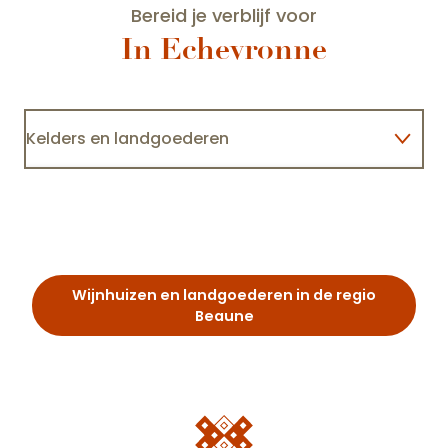
Bereid je verblijf voor
In Echevronne
Kelders en landgoederen
C
Domaine Henri de Villamont
Accommodatie
Restaurants
Wijnhuizen en landgoederen in de regio
Beaune