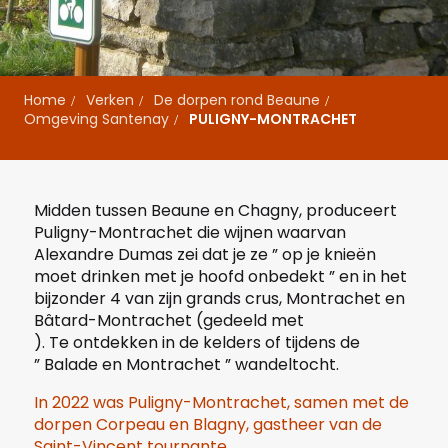
Home
Verken
De dorpen rond Beaune
Omgeving Santenay
PULIGNY-MONTRACHET
Midden tussen Beaune en
Chagny
, produceert
Puligny-Montrachet die wijnen waarvan
Alexandre Dumas zei dat je ze ” op je knieën
moet drinken met je hoofd onbedekt ” en in het
bijzonder 4 van zijn grands crus,
Montrachet
en
Bâtard-Montrachet (gedeeld met
). Te ontdekken in de kelders of tijdens de
” Balade en Montrachet ” wandeltocht.
In 2022 was Puligny-Montrachet, samen met de
dorpen Corpeau en Blagny, gastheer van de
Saint-Vincent tournante.