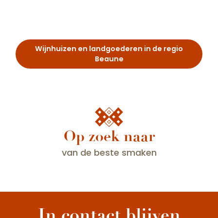
Accommodatie
Restaurants
Wijnhuizen en landgoederen in de regio
Beaune
Op zoek naar
van de beste smaken
Het beste van Bourgondië: wijnproeverijen
bij je gastheren thuis
In contact blijven