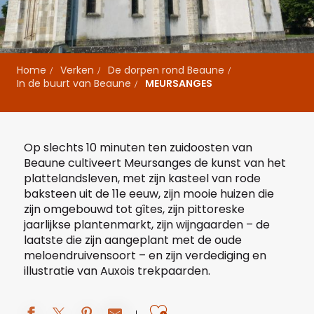
Home
Verken
De dorpen rond Beaune
In de buurt van Beaune
MEURSANGES
Op slechts 10 minuten ten zuidoosten van
Beaune cultiveert Meursanges de kunst van het
plattelandsleven, met zijn kasteel van rode
baksteen uit de 11e eeuw, zijn mooie huizen die
zijn omgebouwd tot gîtes, zijn pittoreske
jaarlijkse plantenmarkt, zijn wijngaarden – de
laatste die zijn aangeplant met de oude
meloendruivensoort – en zijn verdediging en
illustratie van Auxois trekpaarden.
Ajouter aux fav