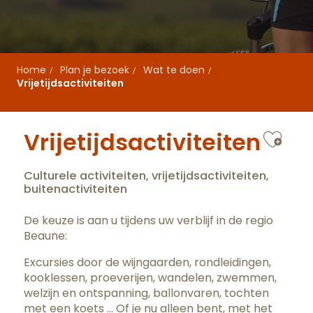
Home
Plan je bezoek
Wat te doen
Vrijetijdsactiviteiten
Ajou
Vrijetijdsactiviteiten
Culturele activiteiten, vrijetijdsactiviteiten,
buitenactiviteiten
De keuze is aan u tijdens uw verblijf in de regio
Beaune:
Excursies door de wijngaarden, rondleidingen,
kooklessen, proeverijen, wandelen, zwemmen,
welzijn en ontspanning, ballonvaren, tochten
met een koets … Of je nu alleen bent, met het