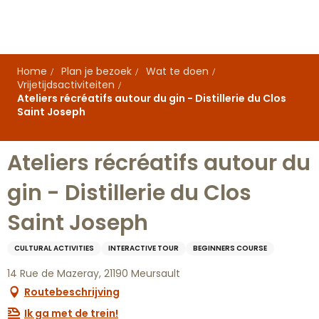
Aller
au
contenu
principal
Home
Plan je bezoek
Wat te doen
Vrijetijdsactiviteiten
Ateliers récréatifs autour du gin - Distillerie du Clos
Saint Joseph
Ateliers récréatifs autour du
gin - Distillerie du Clos
Saint Joseph
CULTURAL ACTIVITIES
INTERACTIVE TOUR
BEGINNERS COURSE
14 Rue de Mazeray, 21190 Meursault
Routebeschrijving
Ik ga met de trein!