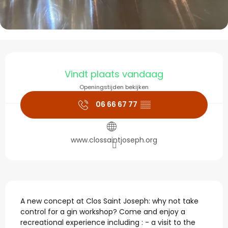
Openingstijden en con
Vindt plaats vandaag
Openingstijden bekijken
06 66 67 77
▒▒
www.clossaintjoseph.org
Beschrijving
A new concept at Clos Saint Joseph: why not take 
control for a gin workshop? Come and enjoy a 
recreational experience including : - a visit to the 