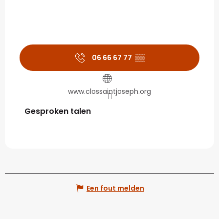
06 66 67 77
▒▒
www.clossaintjoseph.org
Gesproken talen
Gesproken talen
Een fout melden