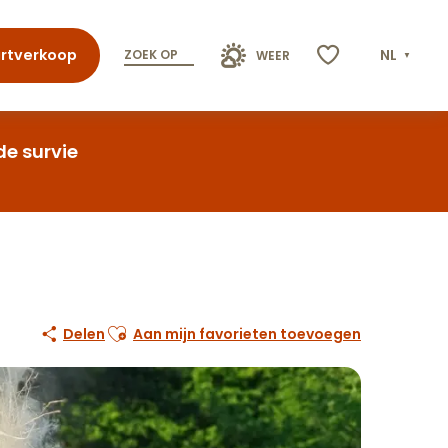
rtverkoop
NL
ZOEK OP
WEER
Voir les favoris
de survie
Ajouter aux favoris
Delen
Aan mijn favorieten toevoegen