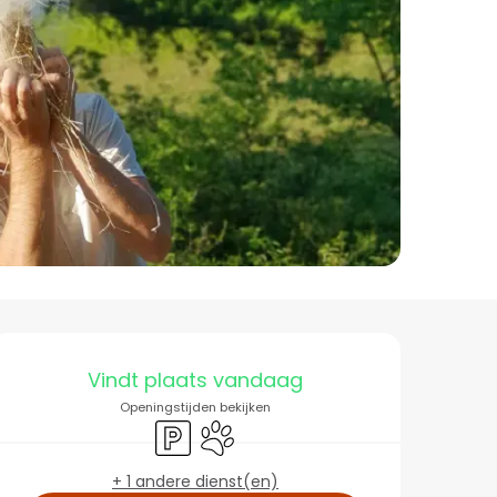
Openingstijden en co
Vindt plaats vandaag
Openingstijden bekijken
Parkeerplaats
Dieren toegelaten
+ 1 andere dienst(en)