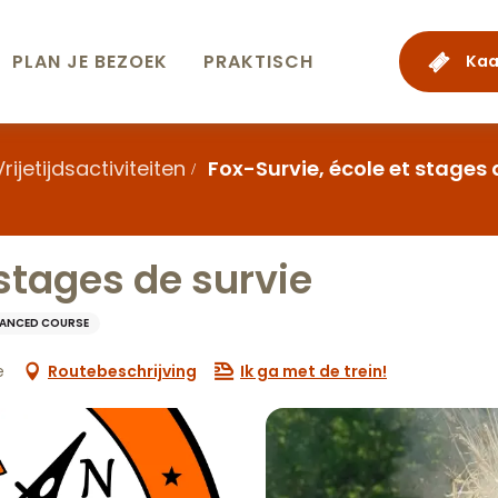
PLAN JE BEZOEK
PRAKTISCH
Kaa
Vrijetijdsactiviteiten
Fox-Survie, école et stages 
 stages de survie
ANCED COURSE
e
Routebeschrijving
Ik ga met de trein!