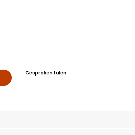
Gesproken talen
Gesproken talen