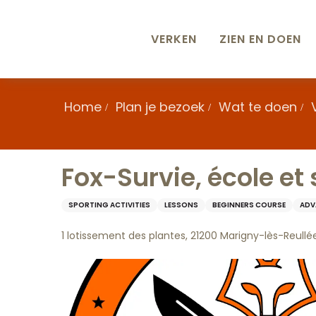
Aller
au
contenu
VERKEN
ZIEN EN DOEN
principal
Home
Plan je bezoek
Wat te doen
Fox-Survie, école et
SPORTING ACTIVITIES
LESSONS
BEGINNERS COURSE
ADV
1 lotissement des plantes, 21200 Marigny-lès-Reullé