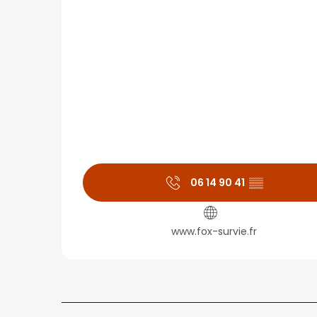
06 14 90 41
▒▒
www.fox-survie.fr