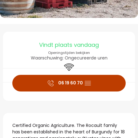
Openingstijden en con
Vindt plaats vandaag
Openingstijden bekijken
Waarschuwing: Ongecureerde uren
Wifi
06 19 60 70
▒▒
Beschrijving
Certified Organic Agriculture. The Rocault family 
has been established in the heart of Burgundy for 18 