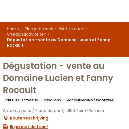
Aller
au
contenu
principal
Home
Plan je bezoek
Wat te doen
Vrijetijdsactiviteiten
Dégustation - vente au Domaine Lucien et Fanny
Rocault
Dégustation - vente au
Domaine Lucien et Fanny
Rocault
CULTURAL ACTIVITIES
OENOLOGY
ACCOMPANYING / ESCORTING
2, rue du puits / Place du pont, 21190 Saint-Romain
Routebeschrijving
Ik ga met de trein!