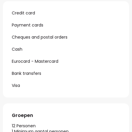
Credit card
Payment cards
Cheques and postal orders
Cash
Eurocard - Mastercard
Bank transfers
Visa
Groepen
Groepen
12 Personen
1 Minimum aantal personen