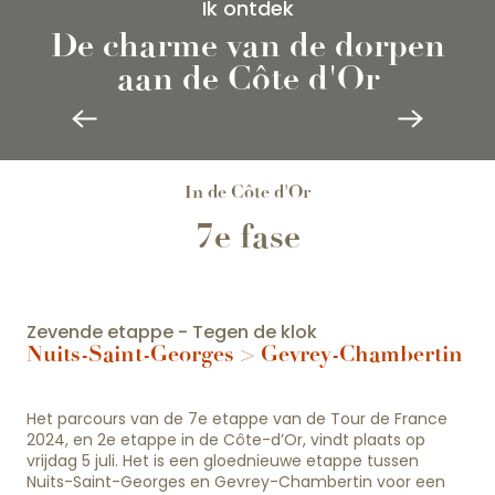
Ik ontdek
De charme van de dorpen
TAILLY
aan de Côte d'Or
Op slechts 10 km ten zuiden van Beaune
deelt het dorp Tailly met Merceuil, “les
Etangs d’Or“, een Eco Loisirs park van meer
dan 200 hectare aangelegd terrein,...
In de Côte d'Or
7e fase
Zevende etappe - Tegen de klok
Nuits-Saint-Georges > Gevrey-Chambertin
Het parcours van de 7e etappe van de Tour de France
2024, en 2e etappe in de Côte-d’Or, vindt plaats op
vrijdag 5 juli. Het is een gloednieuwe etappe tussen
Nuits-Saint-Georges en Gevrey-Chambertin voor een