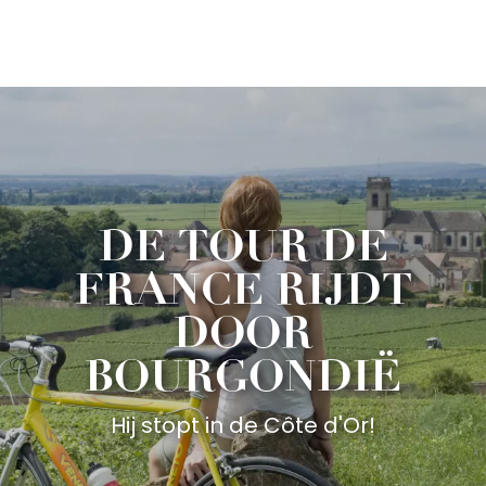
Aller
au
contenu
principal
DE TOUR DE
FRANCE RIJDT
DOOR
BOURGONDIË
Hij stopt in de Côte d'Or!