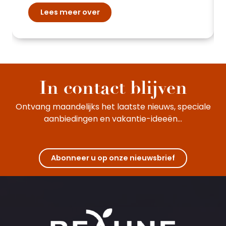
Lees meer over
In contact blijven
Ontvang maandelijks het laatste nieuws, speciale
aanbiedingen en vakantie-ideeën...
Abonneer u op onze nieuwsbrief