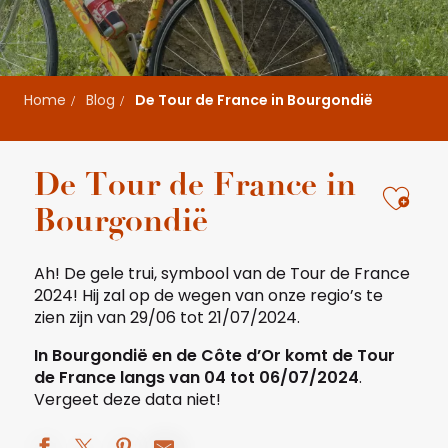
Home
Blog
De Tour de France in Bourgondië
De Tour de France in
Ajou
Bourgondië
Ah! De gele trui, symbool van de Tour de France
2024! Hij zal op de wegen van onze regio’s te
zien zijn van 29/06 tot 21/07/2024.
In Bourgondië en de Côte d’Or komt de Tour
de France langs van 04 tot 06/07/2024
.
Vergeet deze data niet!