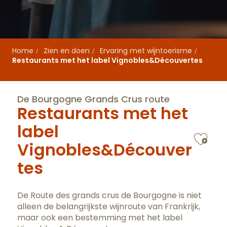
Home
Zien en doen
Ervaring met wijntoerisme
Restaurants met het label Vignobles&Découvertes
De Bourgogne Grands Crus route
Restaurants met het
label
Ajo
Vignobles&Découver
tes
De Route des grands crus de Bourgogne is niet
alleen de belangrijkste wijnroute van Frankrijk,
maar ook een bestemming met het label