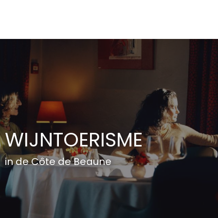
Aller
au
contenu
principal
WIJNTOERISME
in de Côte de Beaune