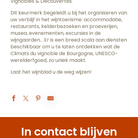
Vignobles & Découvertes.
Dit keurmerk begeleidt u bij het organiseren van
uw verblijf in het wijntoerisme: accommodatie,
restaurants, kelderbezoeken en proeverijen,
musea, evenementen, excursies in de
wijngaarden… Er is een breed scala aan diensten
beschikbaar om u te laten ontdekken wat de
Climats du vignoble de Bourgogne, UNESCO-
werelderfgoed, zo uniek maakt.
Laat het wijnblad u de weg wijzen!
Loiseau des Vignes
Clos du Cèdre
In contact blijven
La Table de Levernois
Olivier Leflaive - Restaurant Klima