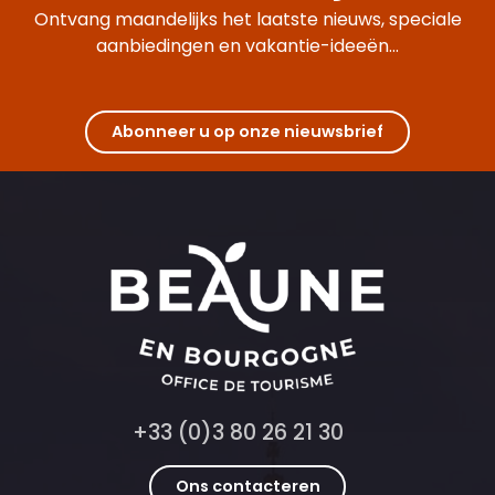
Auberge Saint-Martin
Ontvang maandelijks het laatste nieuws, speciale
Bar Les Accords - Cité des Climats et des Vins de Bourgogne
aanbiedingen en vakantie-ideeën...
La Ferme aux Vins
Restaurant Le Bouillon
Olivier Leflaive - Le Bistro d'Olivier
La Table de Pauline
Abonneer u op onze nieuwsbrief
Le Bistrot du Bord de l'eau
Maison Chanzy - restaurant éphémère
+33 (0)3 80 26 21 30
Ons contacteren