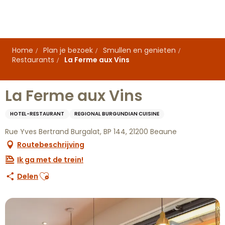
Aller
au
contenu
principal
Home
Plan je bezoek
Smullen en genieten
Restaurants
La Ferme aux Vins
La Ferme aux Vins
HOTEL-RESTAURANT
REGIONAL BURGUNDIAN CUISINE
Rue Yves Bertrand Burgalat, BP 144, 21200 Beaune
Routebeschrijving
Ik ga met de trein!
Ajouter aux favoris
Delen