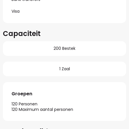
Visa
Capaciteit
200 Bestek
1 Zaal
Groepen
Groepen
120 Personen
120 Maximum aantal personen