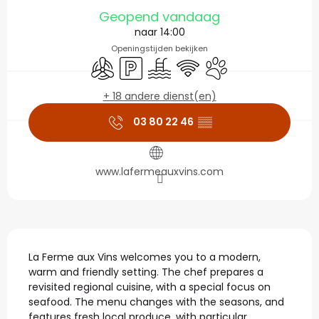
Openingstijden en con
Geopend vandaag
naar 14:00
Openingstijden bekijken
Met airco
Parkeerplaats
Zwembad
Wifi
Dieren toegelaten
+ 18 andere dienst(en)
03 80 22 46
▒▒
www.lafermeauxvins.com
Beschrijving
La Ferme aux Vins welcomes you to a modern, 
warm and friendly setting. The chef prepares a 
revisited regional cuisine, with a special focus on 
seafood. The menu changes with the seasons, and 
features fresh local produce, with particular 