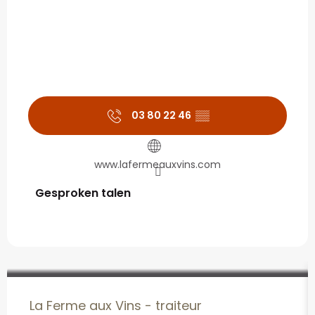
03 80 22 46
▒▒
www.lafermeauxvins.com
Gesproken talen
Gesproken talen
La Ferme aux Vins - traiteur