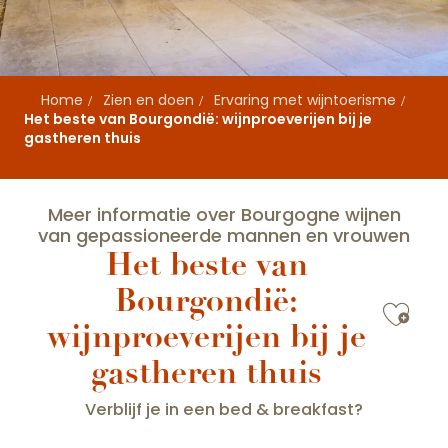
Home
Zien en doen
Ervaring met wijntoerisme
Het beste van Bourgondië: wijnproeverijen bij je
gastheren thuis
Meer informatie over Bourgogne wijnen
van gepassioneerde mannen en vrouwen
Het beste van
Bourgondië:
Ajou
wijnproeverijen bij je
gastheren thuis
Verblijf je in een bed & breakfast?