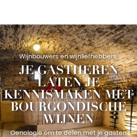
Aller
au
contenu
principal
Wijnbouwers en wijnliefhebbers,
JE GASTHEREN
LATEN JE
KENNISMAKEN MET
BOURGONDISCHE
WIJNEN
Oenologie om te delen met je gasten