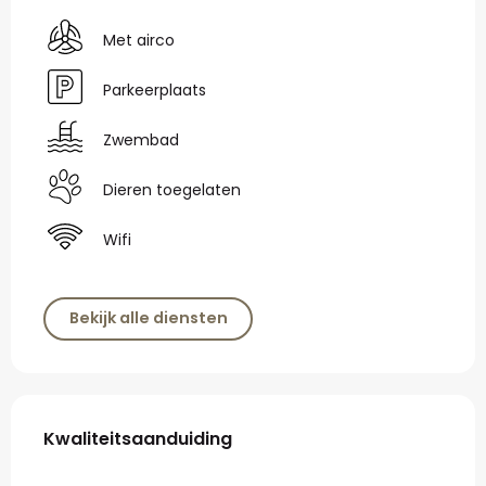
Met airco
Parkeerplaats
Zwembad
Dieren toegelaten
Wifi
Bekijk alle diensten
Dienstverlening
Kwaliteitsaanduiding
Kwaliteitsaanduiding