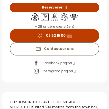
Openingstijden en con
Reserveren
Met airco
Parkeerplaats
Zwembad
Dieren toegelaten
Wifi
+ 29 andere dienst(en)
06 82 15 00
▒▒
Contacteer ons
Facebook pagina
Instagram pagina
Beschrijving
OUR HOME IN THE HEART OF THE VILLAGE OF 
MEURSAULT Situated 500 metres from the town hall, 