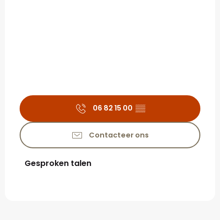
06 82 15 00
▒▒
Contacteer ons
Gesproken talen
Gesproken talen