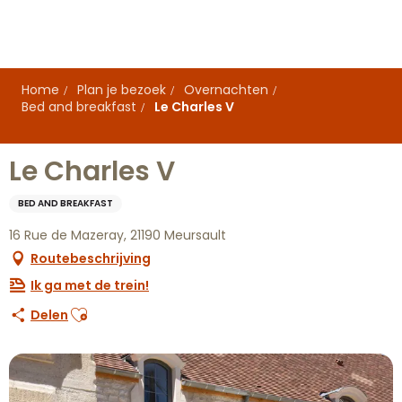
Aller
au
contenu
principal
Home
Plan je bezoek
Overnachten
Bed and breakfast
Le Charles V
Le Charles V
BED AND BREAKFAST
16 Rue de Mazeray, 21190 Meursault
Routebeschrijving
Ik ga met de trein!
Ajouter aux favoris
Delen