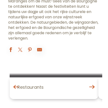
Maranges om de must-sees van de Bourgogne
te ontdekken! Naast de festiviteiten kunt u
tijdens uw dagje uit ook het rijke culturele en
natuurlijke erfgoed van onze wijnstreek
ontdekken. De natuurgebieden, de wijngaarden,
het erfgoed en de Bourgondische gezelligheid
zijn allemaal goede redenen om je verblijf te
verlengen.
Hôtel-Dieu - Hospices de Beaune
FERME TEMPORAIREMENT- Beffroi
Fermé temporairement : Musée des Beaux-Arts de Beaune
FERMÉ TEMPORAIREMENT - Musée du Vin de Bourgogne
Cité des Climats et vins de Bourgogne - Beaune
Restaurants
Les Tapisseries de la Vierge
Collégiale Notre-Dame
Château de Coraboeuf
Les Remparts de Beaune
Historial de l'Amitié Franco-Américaine de Beaune