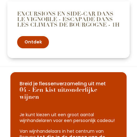
EXCURSIONS EN SIDE-CAR DANS
LE VIGNOBLE - ESCAPADE DANS
LES CLIMATS DE BOURGOGNE - 1H
Ontdek
Breid je flessenverzameling uit met
04 - Een kist uitzonderlijke
wijnen
Je kunt kiezen uit een groot aantal
wijnhandelaren voor een persoonlijk cadeau!
Van wijnhandelaars in het centrum van
Beaune
tot die in de dorpen van de