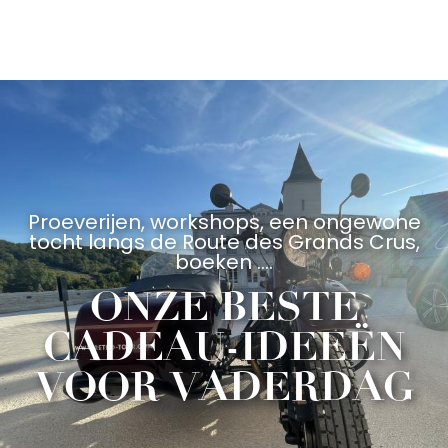
Aller
au
contenu
principal
Proeverijen, workshops, een ongewone
tocht langs de Route des Grands Crus,
boeken ....
ONZE BESTE
CADEAU-IDEEËN
VOOR VADERDAG