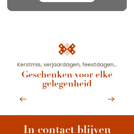
Kerstmis, verjaardagen, feestdagen...
Geschenken voor elke
gelegenheid
Appellation Clos de Vougeot
Of
w
In contact blijven