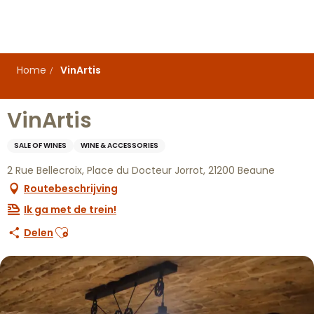
Aller
au
contenu
principal
Home
VinArtis
VinArtis
SALE OF WINES
WINE & ACCESSORIES
2 Rue Bellecroix, Place du Docteur Jorrot, 21200 Beaune
Routebeschrijving
Ik ga met de trein!
Ajouter aux favoris
Delen