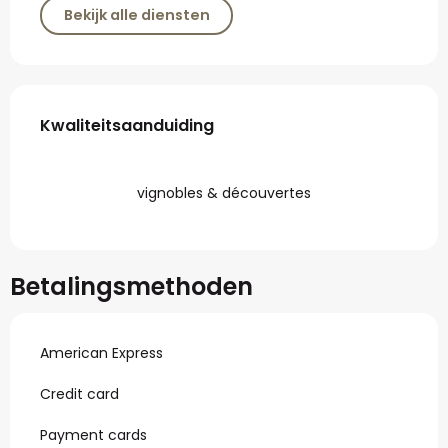
Bekijk alle diensten
Dienstverlening
Kwaliteitsaanduiding
Kwaliteitsaanduiding
vignobles & découvertes
Betalingsmethoden
American Express
Credit card
Payment cards