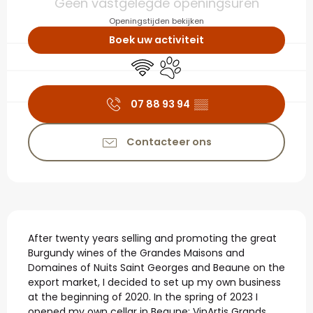
Geen vastgelegde openingsuren
Openingstijden bekijken
Boek uw activiteit
Wifi
Dieren toegelaten
07 88 93 94
▒▒
Contacteer ons
Beschrijving
After twenty years selling and promoting the great 
Burgundy wines of the Grandes Maisons and 
Domaines of Nuits Saint Georges and Beaune on the 
export market, I decided to set up my own business 
at the beginning of 2020. In the spring of 2023 I 
opened my own cellar in Beaune: VinArtis Grands 