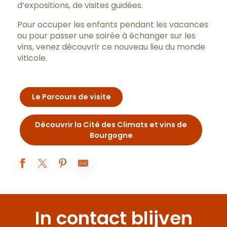
d’expositions, de visites guidées.
Pour occuper les enfants pendant les vacances
ou pour passer une soirée à échanger sur les
vins, venez découvrir ce nouveau lieu du monde
viticole.
Le Parcours de visite
Découvrir la Cité des Climats et vins de
Bourgogne
Balade entre vignes et vins
Les Fondamentales
In contact blijven
Dégustation unique : Les Grands Crus de Bourgogne
Les ateliers gourmands au Domaine Coste-Caumartin