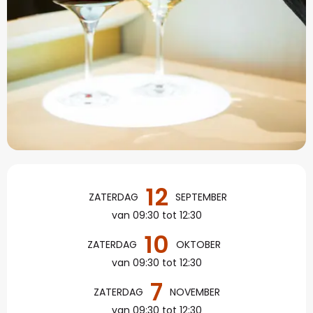
Openingstijden en con
12
ZATERDAG
SEPTEMBER
van 09:30 tot 12:30
10
ZATERDAG
OKTOBER
van 09:30 tot 12:30
7
ZATERDAG
NOVEMBER
van 09:30 tot 12:30