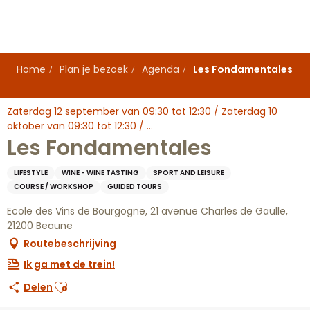
Aller
au
contenu
principal
Home
Plan je bezoek
Agenda
Les Fondamentales
Zaterdag 12 september van 09:30 tot 12:30 / Zaterdag 10
oktober van 09:30 tot 12:30 / ...
Les Fondamentales
LIFESTYLE
WINE - WINE TASTING
SPORT AND LEISURE
COURSE / WORKSHOP
GUIDED TOURS
Ecole des Vins de Bourgogne, 21 avenue Charles de Gaulle,
21200 Beaune
Routebeschrijving
Ik ga met de trein!
Ajouter aux favoris
Delen