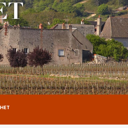
ET
HET