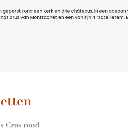
geperst rond een kerk en drie châteaus, in een oceaan v
ands crus van
Montrachet
en een van zijn 4 “satellieten”
favoris
ketten
s Crus rond