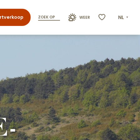
NL
rtverkoop
ZOEK OP
WEER
Voir les favoris
-