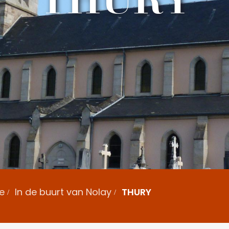
e
In de buurt van Nolay
THURY