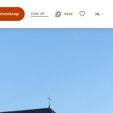
NL
rtverkoop
ZOEK OP
WEER
Voir les favoris