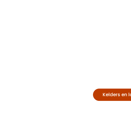
Domaine Rocault François et
Blandine
Kelders en 