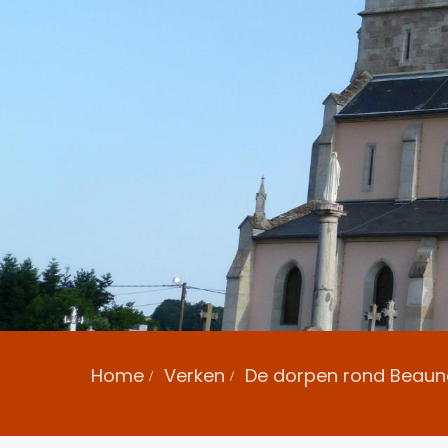
Home
Verken
De dorpen rond Beaun