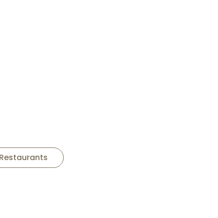
Domaine Rocault Lucien et
Fanny
Restaurants