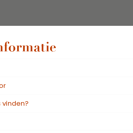
nformatie
or
 vinden?