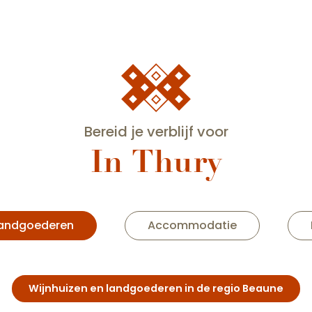
Bereid je verblijf voor
In Thury
Cave de Nolay
landgoederen
Accommodatie
Wijnhuizen en landgoederen in de regio Beaune