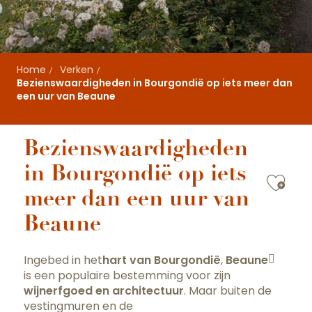
Home
Verken
Bezienswaardigheden in Bourgondië op iets meer dan
een uur van Beaune
Bezienswaardigheden
in Bourgondië op iets
Ajou
meer dan een uur van
Beaune
Ingebed in het
hart van Bourgondië
,
Beaune
is een populaire bestemming voor zijn
wijnerfgoed en architectuur
. Maar buiten de
vestingmuren en de