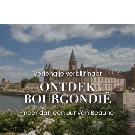
Aller
au
contenu
principal
Verleng je verblijf naar
ONTDEK
BOURGONDIË
meer dan een uur van Beaune