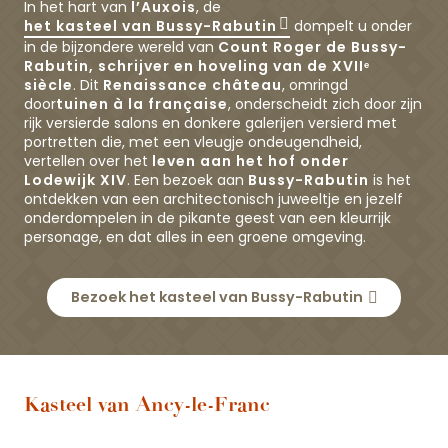
In het hart van
l’Auxois
, de
het kasteel van Bussy-Rabutin
dompelt u onder
in de bijzondere wereld van
Count Roger de Bussy-
Rabutin, schrijver en hoveling van de XVIIᵉ
siècle
. Dit
Renaissance château
, omringd
door
tuinen à la française
, onderscheidt zich door zijn
rijk versierde salons en donkere galerijen versierd met
portretten die, met een vleugje ondeugendheid,
vertellen over het
leven aan het hof onder
Lodewijk XIV
. Een bezoek aan
Bussy-Rabutin
is het
ontdekken van een architectonisch juweeltje en jezelf
onderdompelen in de pikante geest van een kleurrijk
personage, en dat alles in een groene omgeving.
Bezoek het kasteel van Bussy-Rabutin
Kasteel van Ancy-le-Franc