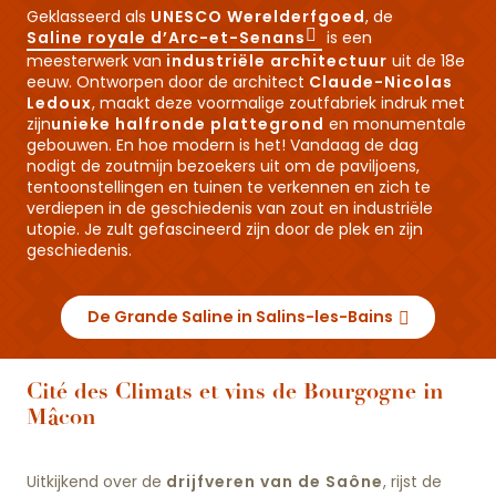
Geklasseerd als
UNESCO Werelderfgoed
, de
Saline royale d’Arc-et-Senans
is een
meesterwerk van
industriële architectuur
uit de 18e
eeuw. Ontworpen door de architect
Claude-Nicolas
Ledoux
, maakt deze voormalige zoutfabriek indruk met
zijn
unieke halfronde plattegrond
en monumentale
gebouwen. En hoe modern is het! Vandaag de dag
nodigt de zoutmijn bezoekers uit om de paviljoens,
tentoonstellingen en tuinen te verkennen en zich te
verdiepen in de geschiedenis van zout en industriële
utopie. Je zult gefascineerd zijn door de plek en zijn
geschiedenis.
De Grande Saline in Salins-les-Bains
Cité des Climats et vins de Bourgogne in
Mâcon
Uitkijkend over de
drijfveren van de Saône
, rijst de