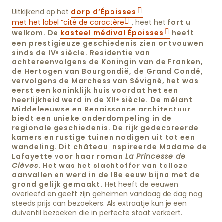
Uitkijkend op het
dorp d’Époisses
met het label “cité de caractère
, heet het
fort u
welkom. De
kasteel médival Époisses
heeft
een prestigieuze geschiedenis zien ontvouwen
sinds de
IVᵉ siècle
. Residentie van
achtereenvolgens de
Koningin van de Franken,
de Hertogen van Bourgondië, de Grand Condé
,
vervolgens de
Marchess van Sévigné
, het was
eerst een
koninklijk huis voordat het een
heerlijkheid werd in de XIIᵉ siècle.
De mêlant
Middeleeuwse en Renaissance architectuur
biedt een unieke onderdompeling in de
regionale geschiedenis. De rijk gedecoreerde
kamers en rustige tuinen nodigen uit tot een
wandeling. Dit château inspireerde
Madame de
Lafayette voor haar roman
La Princesse de
Clèves
. Het was het slachtoffer van talloze
aanvallen en werd in de 18e eeuw bijna met de
grond gelijk gemaakt.
Het heeft de eeuwen
overleefd en geeft zijn geheimen vandaag de dag nog
steeds prijs aan bezoekers. Als extraatje kun je een
duiventil bezoeken die in perfecte staat verkeert.