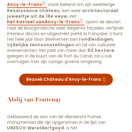
Ancy-le-Franc
staat bekend om zijn weelderige
Renaissance château
, een waar
architecturaal
juweeltje uit de 16e eeuw
. Het
het kasteel vanAncy-le-Franc
opent de deuren
naar de Bourgondische adel: elegante façades, verfijnde
interieur décors en uitgestrekt parkà la française. U kunt
het hele jaar door deelnemen aan
rondleidingen
,
tijdelijke tentoonstellingen
en tal van culturele
evenementen. Het park van meer dan
50 hectare
,
gelegen in de buurt van de Port du Canal, zal u ook
overtuigen met zijn rustige, groene omgeving.
Bezoek Château d'Ancy-le-Franc
Abdij van Fontenay
Geklasseerd als een van de allereerste Franse
monumenten die zijn opgenomen in de lijst van
UNESCO Werelderfgoed
, is het