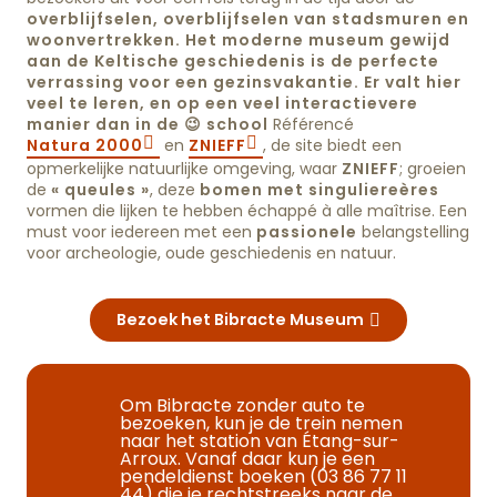
overblijfselen, overblijfselen van stadsmuren en
woonvertrekken. Het moderne museum gewijd
aan de Keltische geschiedenis is de perfecte
verrassing voor een gezinsvakantie. Er valt hier
veel te leren, en op een veel interactievere
manier dan in de 😉 school
Référencé
Natura 2000
en
ZNIEFF
, de site biedt een
opmerkelijke natuurlijke omgeving, waar
ZNIEFF
; groeien
de
« queules »
, deze
bomen met singuliereères
vormen die lijken te hebben échappé à alle maîtrise. Een
must voor iedereen met een
passionele
belangstelling
voor archeologie, oude geschiedenis en natuur.
Bezoek het Bibracte Museum
Om Bibracte zonder auto te
bezoeken, kun je de trein nemen
naar het station van Étang-sur-
Arroux. Vanaf daar kun je een
pendeldienst boeken (03 86 77 11
44) die je rechtstreeks naar de