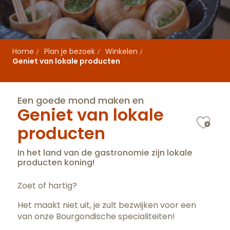
Home
Plan je bezoek
Winkelen
Geniet van lokale producten
Een goede mond maken en
Geniet van lokale
Ajo
producten
In het land van de gastronomie zijn lokale
producten koning!
Zoet of hartig?
Het maakt niet uit, je zult bezwijken voor een
van onze Bourgondische specialiteiten!