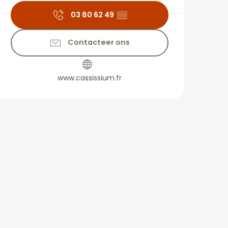
03 80 62 49
▒▒
Contacteer ons
www.cassissium.fr