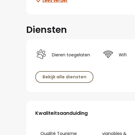
Lees verder
Diensten
Dieren toegelaten
Wifi
Bekijk alle diensten
Dienstverlening
Kwaliteitsaanduiding
Kwaliteitsaanduiding
Qualité Tourisme
vignobles &