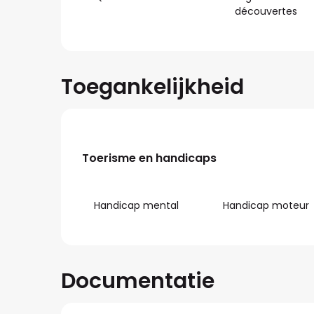
découvertes
Toegankelijkheid
Toerisme en handicaps
Toerisme en handicaps
Handicap mental
Handicap moteur
Documentatie