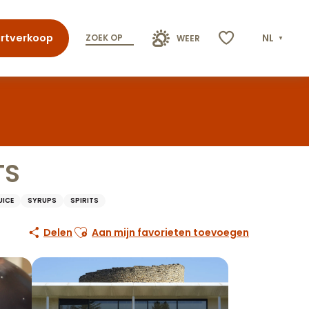
rtverkoop
NL
ZOEK OP
WEER
Voir les favoris
TS
UICE
SYRUPS
SPIRITS
Ajouter aux favoris
Delen
Aan mijn favorieten toevoegen