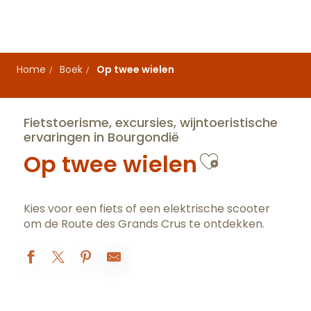
Aller
au
contenu
principal
Home
Boek
Op twee wielen
Fietstoerisme, excursies, wijntoeristische
ervaringen in Bourgondië
Ajouter a
Op twee wielen
Kies voor een fiets of een elektrische scooter
om de
Route des Grands Crus
te ontdekken.
EXCURSIONS EN SIDE-CAR DANS LE VIGNOBLE - ESCAPADE DANS 