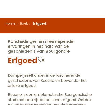
Aller
au
contenu
principal
Home
Boek
Erfgoed
Rondleidingen en meeslepende
ervaringen in het hart van de
geschiedenis van Bourgondië
Ajouter aux favo
Erfgoed
Dompel jezelf onder in de fascinerende
geschiedenis van Beaune en bewonder het
unieke erfgoed.
Beaune is een emblematische Bourgondische
stad met een rijk en boeiend erfgoed. Ontdek
de verborgen schatten, van de beroemde