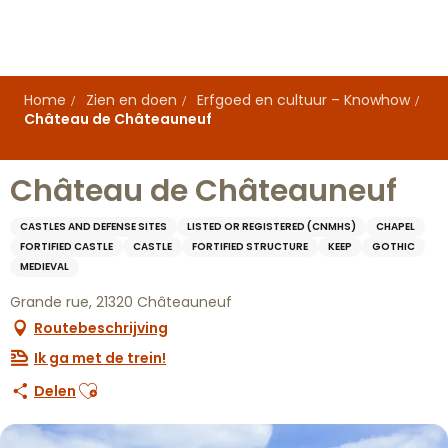
Aller
au
contenu
principal
Home
Zien en doen
Erfgoed en cultuur – Knowhow
Château de Châteauneuf
Château de Châteauneuf
CASTLES AND DEFENSE SITES
LISTED OR REGISTERED (CNMHS)
CHAPEL
FORTIFIED CASTLE
CASTLE
FORTIFIED STRUCTURE
KEEP
GOTHIC
MEDIEVAL
Grande rue, 21320 Châteauneuf
Routebeschrijving
Ik ga met de trein!
Ajouter aux favoris
Delen