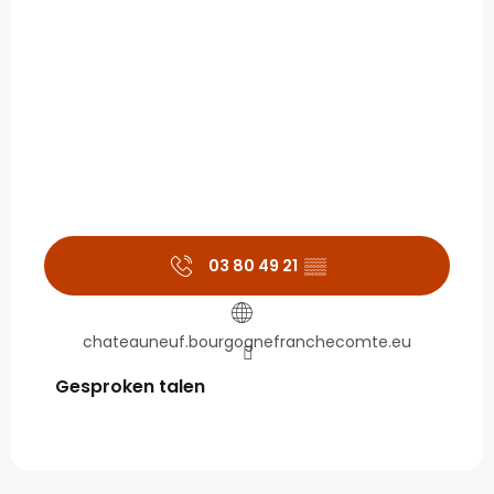
03 80 49 21
▒▒
chateauneuf.bourgognefranchecomte.eu
Gesproken talen
Gesproken talen