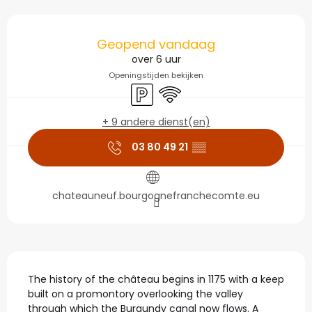
Openingstijden en con
Geopend vandaag
over 6 uur
Openingstijden bekijken
Parkeerplaats
Wifi
+ 9 andere dienst(en)
03 80 49 21
▒▒
chateauneuf.bourgognefranchecomte.eu
Beschrijving
The history of the château begins in 1175 with a keep 
built on a promontory overlooking the valley 
through which the Burgundy canal now flows. A 