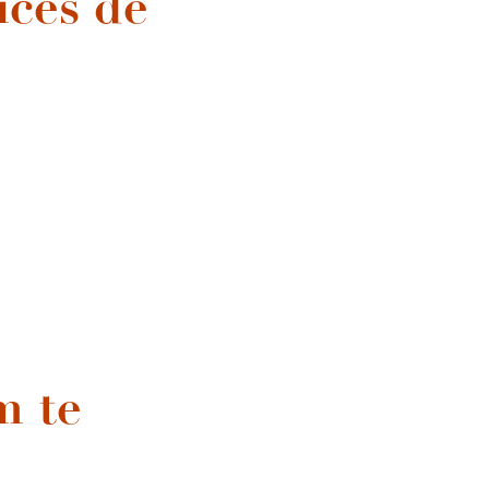
ces de
aune
m te
Millésimes à la Carte - Atelier