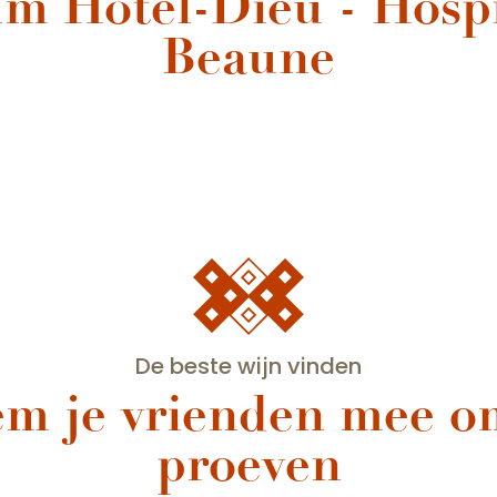
m Hôtel-Dieu - Hospi
Beaune
oek het Hôtel-Dieu – Hospices de Be
De beste wijn vinden
m je vrienden mee o
proeven
Maison André Goichot – Côté