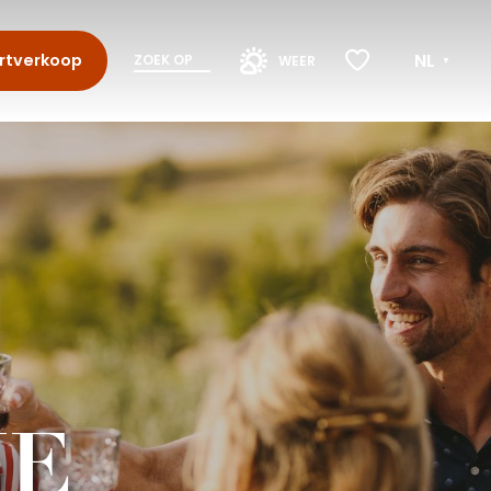
NL
rtverkoop
ZOEK OP
WEER
Voir les favoris
NE