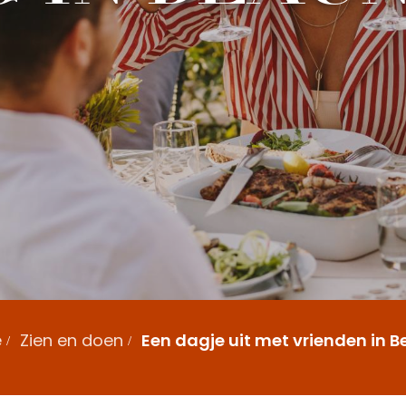
e
Zien en doen
Een dagje uit met vrienden in 