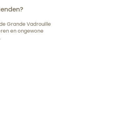
rienden?
 de Grande Vadrouille
ineren en ongewone
.
x favoris