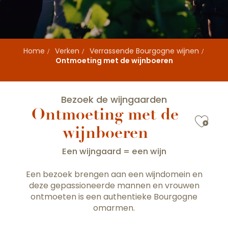
Home
Verken
Verrassende Bourgogne wijnen
Ontmoeting met de wijnboeren
Bezoek de wijngaarden
Ontmoeting met de
Ajou
wijnboeren
Een wijngaard = een wijn
Een bezoek brengen aan een wijndomein en
deze gepassioneerde mannen en vrouwen
ontmoeten is een authentieke Bourgogne
omarmen.