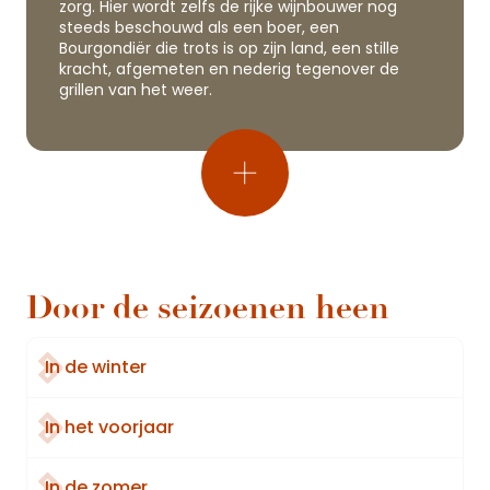
zorg. Hier wordt zelfs de rijke wijnbouwer nog
steeds beschouwd als een boer, een
Bourgondiër die trots is op zijn land, een stille
kracht, afgemeten en nederig tegenover de
grillen van het weer.
Door de seizoenen heen
In de winter
In het voorjaar
In de zomer