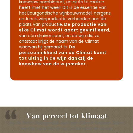
knowhow combineert, en niets te maken
heeft met het weer! Dit is de essentie van
het Bourgondische wijnbouwmodel, nergens
anders is wijnproductie verbonden aan de
plaats van productie.
De productie van
elke Climat wordt apart gevinifieerd
,
van één druivensoort, en de wijn die zo
ontstaat krijgt de naam van de Climat
waarvan hij gemaakt is.
De
persoonlijkheid van de Climat komt
tot uiting in de wijn dankzij de
knowhow van de wijnmaker
.
Om alles te weten te komen over
Bourgogne wijnen
Klimaat? Appellation? Druivensoorten?
Percelen ? Terroirs? Côte en Hautes-
Côtes? Zijn al deze wijntermen je een
Van perceel tot klimaat
raadsel? Wij helpen je de weg te vinden.
Als we het in Bourgondië over een Climat hebben, kijken
we niet naar de hemel, maar naar de aarde.