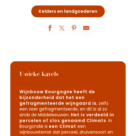
Kelders en landgoederen
Unieke kavels
Wijnbouw Bourgogne heeft de
bijzonderheid dat het een
gefragmenteerde wijngaard is
, zelfs
een zeer gefragmenteerde, en dit is al zo
sinds de Middeleeuwen.
Het is verdeeld in
percelen of clos genaamd Climats
. In
Bourgondië is
een Climat
een
wijnbouwterroir dat perceel, druivensoort en