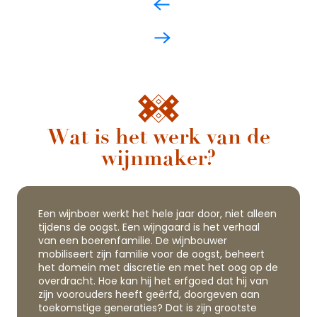
Wat is het werk van de
wijnmaker?
Een wijnboer werkt het hele jaar door, niet alleen
tijdens de oogst. Een wijngaard is het verhaal
van een boerenfamilie. De wijnbouwer
mobiliseert zijn familie voor de oogst, beheert
het domein met discretie en met het oog op de
overdracht. Hoe kan hij het erfgoed dat hij van
zijn voorouders heeft geërfd, doorgeven aan
toekomstige generaties? Dat is zijn grootste